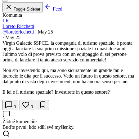
Feed
Toggle Sidebar
Komunita
LR
Loreto Ricchetti
@loretoricchetti
·
May 25
·
May 25
Virgin Galactic
$SPCE
, la compagnia di turismo spaziale, è pronta
oggi a lanciare la sua prima missione spaziale in quasi due anni,
l'ultimo volo di prova previsto con un equipaggio di sei persone
prima di lanciare il tanto atteso servizio commerciale!
Non sto investendo qui, ma sono sicuramente un grande fan e
incrocio le dita per il successo. Vedo un futuro in questo settore, ma
dal punto di vista degli investimenti non ha ancora senso per me.
E lei e il turismo spaziale? Investirete in questo settore?
0
0
Žádné komentáře
Buďte první, kdo sdílí své myšlenky.