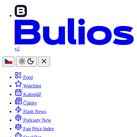
v2
Feed
Watchlist
Kalendář
Články
Flash News
Podcasty
New
Fair Price Index