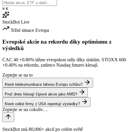
⌘
K
StockBot
Live
Tržní situace
Evropa
Evropské akcie na rekordu díky optimismu z
výsledků
CAC 40
+0.80%
táhne evropskou rally díky ziskům. STOXX 600
+0.40%
na rekordu, zatímco Nasdaq futures klesají.
Zeptejte se na to
Které telekomunikace táhnou Evropu vzhůru?
Proč dnes klesají čipové akcie jako AMD?
Které velké firmy z USA reportují výsledky?
StockBot zná 80,000+ akcií po celém světě