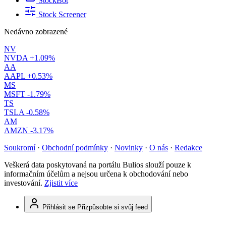
StockBot
Stock Screener
Nedávno zobrazené
NV
NVDA
+1.09%
AA
AAPL
+0.53%
MS
MSFT
-1.79%
TS
TSLA
-0.58%
AM
AMZN
-3.17%
Soukromí
·
Obchodní podmínky
·
Novinky
·
O nás
·
Redakce
Veškerá data poskytovaná na portálu Bulios slouží pouze k
informačním účelům a nejsou určena k obchodování nebo
investování.
Zjistit více
Přihlásit se
Přizpůsobte si svůj feed