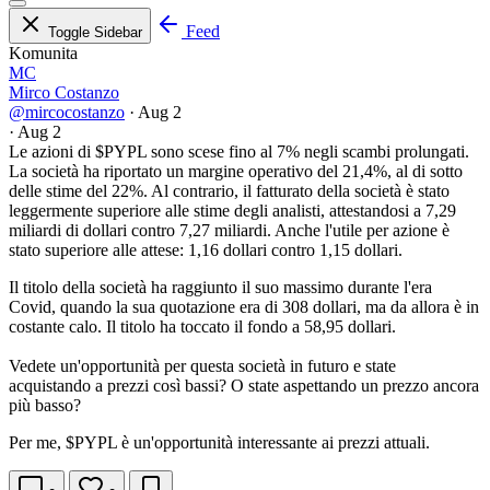
Feed
Toggle Sidebar
Komunita
MC
Mirco Costanzo
@mircocostanzo
·
Aug 2
·
Aug 2
Le azioni di
$PYPL
sono scese fino al 7% negli scambi prolungati.
La società ha riportato un margine operativo del 21,4%, al di sotto
delle stime del 22%. Al contrario, il fatturato della società è stato
leggermente superiore alle stime degli analisti, attestandosi a 7,29
miliardi di dollari contro 7,27 miliardi. Anche l'utile per azione è
stato superiore alle attese: 1,16 dollari contro 1,15 dollari.
Il titolo della società ha raggiunto il suo massimo durante l'era
Covid, quando la sua quotazione era di 308 dollari, ma da allora è in
costante calo. Il titolo ha toccato il fondo a 58,95 dollari.
Vedete un'opportunità per questa società in futuro e state
acquistando a prezzi così bassi? O state aspettando un prezzo ancora
più basso?
Per me,
$PYPL
è un'opportunità interessante ai prezzi attuali.