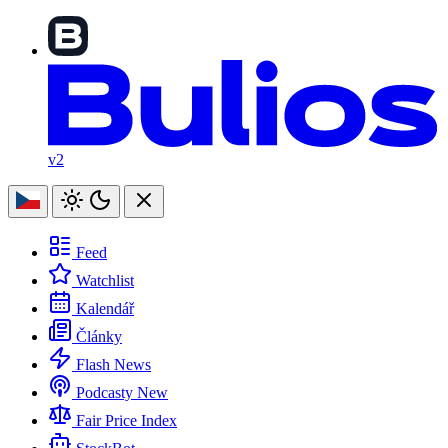
v2
Feed
Watchlist
Kalendář
Články
Flash News
Podcasty
New
Fair Price Index