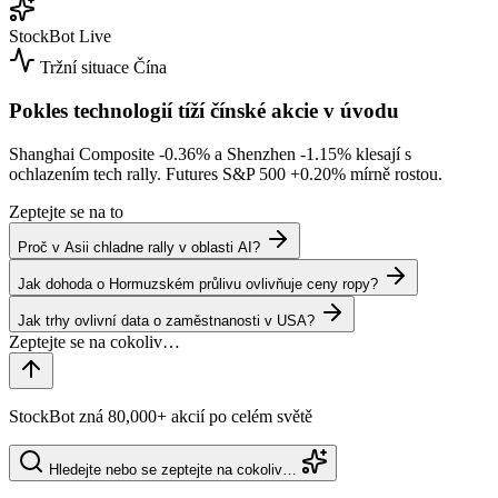
StockBot
Live
Tržní situace
Čína
Pokles technologií tíží čínské akcie v úvodu
Shanghai Composite
-0.36%
a Shenzhen
-1.15%
klesají s
ochlazením tech rally. Futures S&P 500
+0.20%
mírně rostou.
Zeptejte se na to
Proč v Asii chladne rally v oblasti AI?
Jak dohoda o Hormuzském průlivu ovlivňuje ceny ropy?
Jak trhy ovlivní data o zaměstnanosti v USA?
StockBot zná 80,000+ akcií po celém světě
Hledejte nebo se zeptejte na cokoliv…