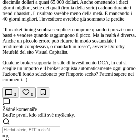
diecimila dollari a quasi 65.000 dollari. Anche omettendo i dieci
giorni migliori, sette dei quali (ironia della sorte) cadono durante i
trend ribassisti, il risultato sarebbe meno della metà. E mancando i
40 giorni migliori, l'investitore avrebbe già sommato le perdite.
"Il market timing sembra semplice: comprare quando i prezzi sono
bassi e vendere quando raggiungono il picco. Ma la realtà è diversa.
Anche un piccolo errore può ridurre in modo sostanziale i
rendimenti complessivi, o mandarli in rosso", avverte Dorothy
Neufeld del sito Visual Capitalist.
Qualche broker supporta lo stile di investimento DCA, in cui si
sceglie un importo e il broker acquista automaticamente ogni giorno
l'azione/il fondo selezionato per l'importo scelto? Fatemi sapere nei
commenti. :)
0
0
Žádné komentáře
Buďte první, kdo sdílí své myšlenky.
⌘
K