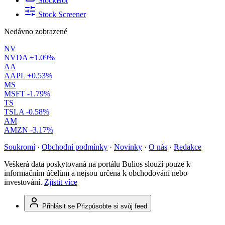
StockBot
Stock Screener
Nedávno zobrazené
NV
NVDA
+1.09%
AA
AAPL
+0.53%
MS
MSFT
-1.79%
TS
TSLA
-0.58%
AM
AMZN
-3.17%
Soukromí
·
Obchodní podmínky
·
Novinky
·
O nás
·
Redakce
Veškerá data poskytovaná na portálu Bulios slouží pouze k
informačním účelům a nejsou určena k obchodování nebo
investování.
Zjistit více
Přihlásit se
Přizpůsobte si svůj feed