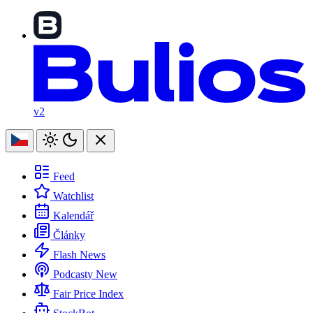
v2
Feed
Watchlist
Kalendář
Články
Flash News
Podcasty
New
Fair Price Index