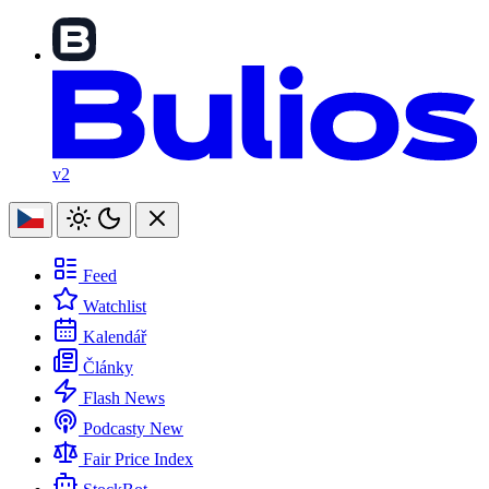
v2
Feed
Watchlist
Kalendář
Články
Flash News
Podcasty
New
Fair Price Index