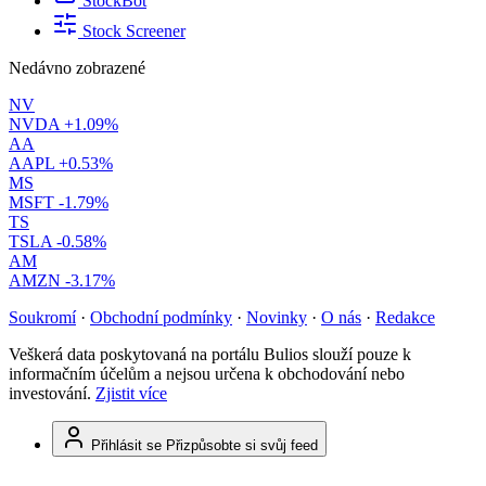
StockBot
Stock Screener
Nedávno zobrazené
NV
NVDA
+1.09%
AA
AAPL
+0.53%
MS
MSFT
-1.79%
TS
TSLA
-0.58%
AM
AMZN
-3.17%
Soukromí
·
Obchodní podmínky
·
Novinky
·
O nás
·
Redakce
Veškerá data poskytovaná na portálu Bulios slouží pouze k
informačním účelům a nejsou určena k obchodování nebo
investování.
Zjistit více
Přihlásit se
Přizpůsobte si svůj feed