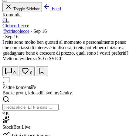
Feed
Toggle Sidebar
Komunita
CL
Ciriaco Lecce
@ciriacolecce
·
Sep 16
·
Sep 16
I reits sono molto ben quotati al momento e personalmente penso
che con i tassi di interesse in discesa, i reits potrebbero iniziare a
guadagnare bene e crescere di prezzo, quali sono i vostri preferiti?
Metto in evidenza
$O
o
$VICI
0
0
Žádné komentáře
Buďte první, kdo sdílí své myšlenky.
⌘
K
StockBot
Live
Tržní situace
Evropa