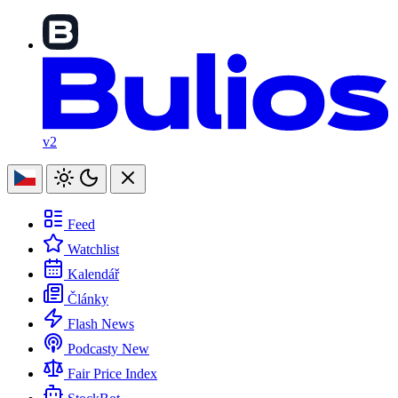
v2
Feed
Watchlist
Kalendář
Články
Flash News
Podcasty
New
Fair Price Index