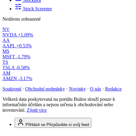
StockBot
Stock Screener
Nedávno zobrazené
NV
NVDA
+1.09%
AA
AAPL
+0.53%
MS
MSFT
-1.79%
TS
TSLA
-0.58%
AM
AMZN
-3.17%
Soukromí
·
Obchodní podmínky
·
Novinky
·
O nás
·
Redakce
Veškerá data poskytovaná na portálu Bulios slouží pouze k
informačním účelům a nejsou určena k obchodování nebo
investování.
Zjistit více
Přihlásit se
Přizpůsobte si svůj feed