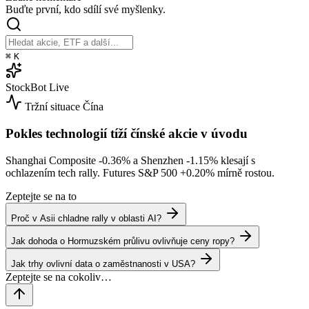
Buďte první, kdo sdílí své myšlenky.
⌘
K
StockBot
Live
Tržní situace
Čína
Pokles technologií tíží čínské akcie v úvodu
Shanghai Composite
-0.36%
a Shenzhen
-1.15%
klesají s
ochlazením tech rally. Futures S&P 500
+0.20%
mírně rostou.
Zeptejte se na to
Proč v Asii chladne rally v oblasti AI?
Jak dohoda o Hormuzském průlivu ovlivňuje ceny ropy?
Jak trhy ovlivní data o zaměstnanosti v USA?