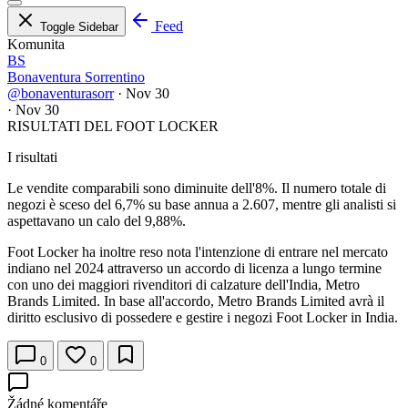
Feed
Toggle Sidebar
Komunita
BS
Bonaventura Sorrentino
@bonaventurasorr
·
Nov 30
·
Nov 30
RISULTATI DEL FOOT LOCKER
I risultati
Le vendite comparabili sono diminuite dell'8%. Il numero totale di
negozi è sceso del 6,7% su base annua a 2.607, mentre gli analisti si
aspettavano un calo del 9,88%.
Foot Locker ha inoltre reso nota l'intenzione di entrare nel mercato
indiano nel 2024 attraverso un accordo di licenza a lungo termine
con uno dei maggiori rivenditori di calzature dell'India, Metro
Brands Limited. In base all'accordo, Metro Brands Limited avrà il
diritto esclusivo di possedere e gestire i negozi Foot Locker in India.
0
0
Žádné komentáře