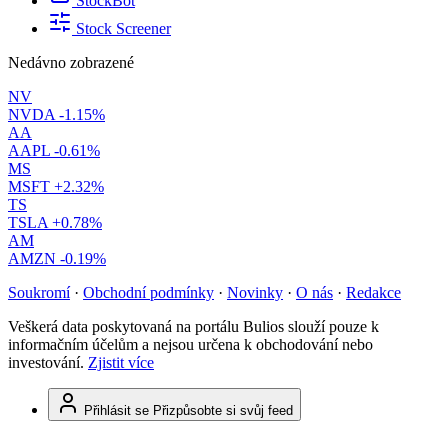
StockBot
Stock Screener
Nedávno zobrazené
NV
NVDA
-1.15%
AA
AAPL
-0.61%
MS
MSFT
+2.32%
TS
TSLA
+0.78%
AM
AMZN
-0.19%
Soukromí
·
Obchodní podmínky
·
Novinky
·
O nás
·
Redakce
Veškerá data poskytovaná na portálu Bulios slouží pouze k
informačním účelům a nejsou určena k obchodování nebo
investování.
Zjistit více
Přihlásit se
Přizpůsobte si svůj feed