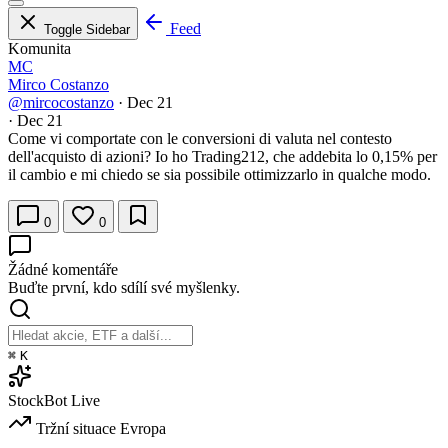
Feed
Toggle Sidebar
Komunita
MC
Mirco Costanzo
@mircocostanzo
·
Dec 21
·
Dec 21
Come vi comportate con le conversioni di valuta nel contesto
dell'acquisto di azioni? Io ho Trading212, che addebita lo 0,15% per
il cambio e mi chiedo se sia possibile ottimizzarlo in qualche modo.
0
0
Žádné komentáře
Buďte první, kdo sdílí své myšlenky.
⌘
K
StockBot
Live
Tržní situace
Evropa