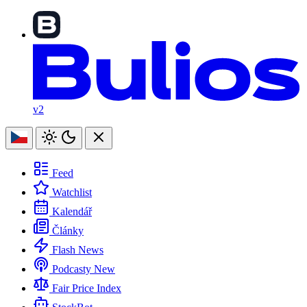
v2
Feed
Watchlist
Kalendář
Články
Flash News
Podcasty
New
Fair Price Index