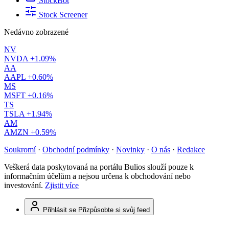
StockBot
Stock Screener
Nedávno zobrazené
NV
NVDA
+1.09%
AA
AAPL
+0.60%
MS
MSFT
+0.16%
TS
TSLA
+1.94%
AM
AMZN
+0.59%
Soukromí
·
Obchodní podmínky
·
Novinky
·
O nás
·
Redakce
Veškerá data poskytovaná na portálu Bulios slouží pouze k
informačním účelům a nejsou určena k obchodování nebo
investování.
Zjistit více
Přihlásit se
Přizpůsobte si svůj feed