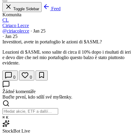
Feed
Toggle Sidebar
Komunita
CL
Ciriaco Lecce
@ciriacolecce
·
Jan 25
·
Jan 25
Investitori, avete in portafoglio le azioni di
$ASML
?
Leazioni di
$ASML
sono salite di circa il 10% dopo i risultati di ieri
e devo dire che nel mio portafoglio questo balzo è stato piuttosto
evidente.
0
0
Žádné komentáře
Buďte první, kdo sdílí své myšlenky.
⌘
K
StockBot
Live