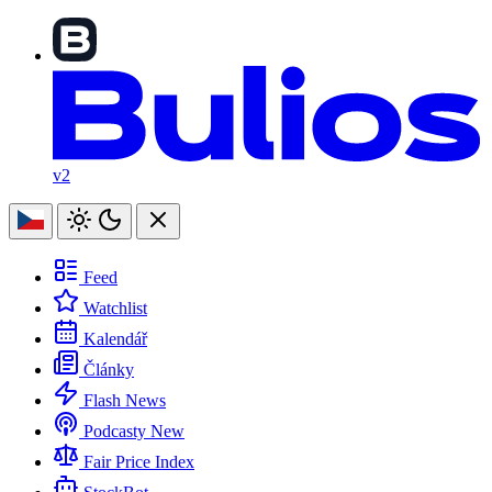
v2
Feed
Watchlist
Kalendář
Články
Flash News
Podcasty
New
Fair Price Index