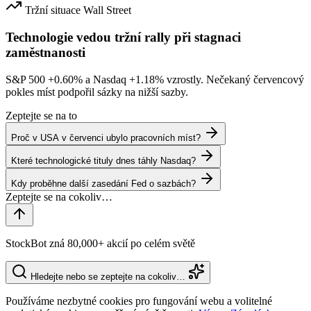
Tržní situace
Wall Street
Technologie vedou tržní rally při stagnaci
zaměstnanosti
S&P 500
+0.60%
a Nasdaq
+1.18%
vzrostly. Nečekaný červencový
pokles míst podpořil sázky na nižší sazby.
Zeptejte se na to
Proč v USA v červenci ubylo pracovních míst?
Které technologické tituly dnes táhly Nasdaq?
Kdy proběhne další zasedání Fed o sazbách?
StockBot zná 80,000+ akcií po celém světě
Hledejte nebo se zeptejte na cokoliv…
Používáme nezbytné cookies pro fungování webu a volitelné