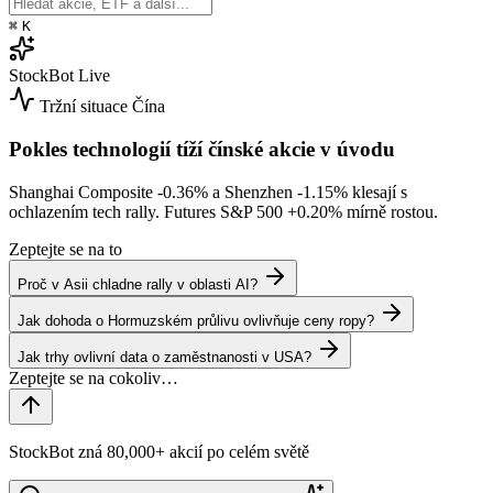
⌘
K
StockBot
Live
Tržní situace
Čína
Pokles technologií tíží čínské akcie v úvodu
Shanghai Composite
-0.36%
a Shenzhen
-1.15%
klesají s
ochlazením tech rally. Futures S&P 500
+0.20%
mírně rostou.
Zeptejte se na to
Proč v Asii chladne rally v oblasti AI?
Jak dohoda o Hormuzském průlivu ovlivňuje ceny ropy?
Jak trhy ovlivní data o zaměstnanosti v USA?
StockBot zná 80,000+ akcií po celém světě