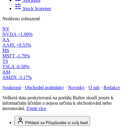
StockBot
Stock Screener
Nedávno zobrazené
NV
NVDA
+1.09%
AA
AAPL
+0.53%
MS
MSFT
-1.79%
TS
TSLA
-0.58%
AM
AMZN
-3.17%
Soukromí
·
Obchodní podmínky
·
Novinky
·
O nás
·
Redakce
Veškerá data poskytovaná na portálu Bulios slouží pouze k
informačním účelům a nejsou určena k obchodování nebo
investování.
Zjistit více
Přihlásit se
Přizpůsobte si svůj feed