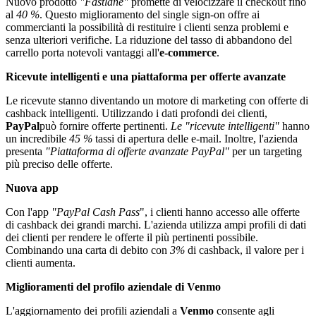
Nuovo prodotto
"Fastlane"
promette di velocizzare il checkout fino
al
40 %
. Questo miglioramento del single sign-on offre ai
commercianti la possibilità di restituire i clienti senza problemi e
senza ulteriori verifiche. La riduzione del tasso di abbandono del
carrello porta notevoli vantaggi all'
e-commerce
.
Ricevute intelligenti e una piattaforma per offerte avanzate
Le ricevute stanno diventando un motore di marketing con offerte di
cashback intelligenti. Utilizzando i dati profondi dei clienti,
PayPal
può fornire offerte pertinenti.
Le "ricevute intelligenti"
hanno
un incredibile
45 %
tassi di apertura delle e-mail. Inoltre, l'azienda
presenta
"Piattaforma di offerte avanzate PayPal"
per un targeting
più preciso delle offerte.
Nuova app
Con l'app
"PayPal Cash Pass
", i clienti hanno accesso alle offerte
di cashback dei grandi marchi. L'azienda utilizza ampi profili di dati
dei clienti per rendere le offerte il più pertinenti possibile.
Combinando una carta di debito con
3%
di cashback, il valore per i
clienti aumenta.
Miglioramenti del profilo aziendale di Venmo
L'aggiornamento dei profili aziendali a
Venmo
consente agli