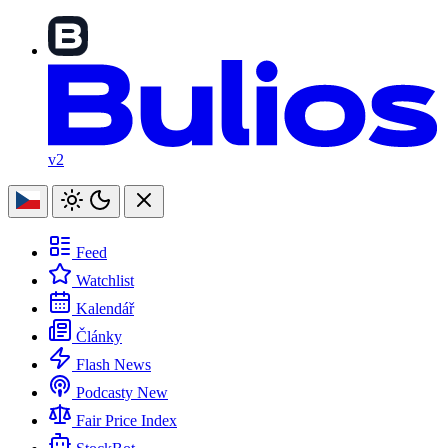
v2
Feed
Watchlist
Kalendář
Články
Flash News
Podcasty
New
Fair Price Index