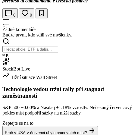
percorso di cambiamento e crescita positivi?
0
0
Žádné komentáře
Buďte první, kdo sdílí své myšlenky.
⌘
K
StockBot
Live
Tržní situace
Wall Street
Technologie vedou tržní rally při stagnaci
zaměstnanosti
S&P 500
+0.60%
a Nasdaq
+1.18%
vzrostly. Nečekaný červencový
pokles míst podpořil sázky na nižší sazby.
Zeptejte se na to
Proč v USA v červenci ubylo pracovních míst?