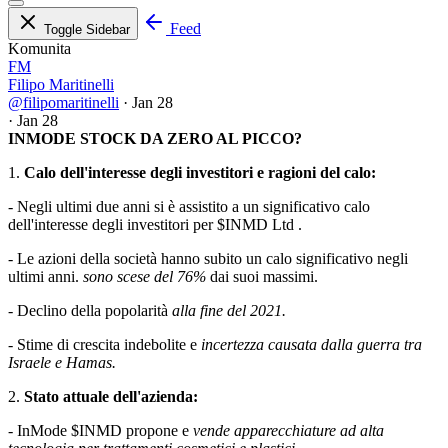
Feed
Toggle Sidebar
Komunita
FM
Filipo Maritinelli
@filipomaritinelli
·
Jan 28
·
Jan 28
INMODE STOCK DA ZERO AL PICCO?
1.
Calo dell'interesse degli investitori e ragioni del calo:
- Negli ultimi due anni si è assistito a un significativo calo
dell'interesse degli investitori per
$INMD
Ltd .
- Le azioni della società hanno subito un calo significativo negli
ultimi anni.
sono scese del 76%
dai suoi massimi.
- Declino della popolarità
alla fine del 2021.
- Stime di crescita indebolite e
incertezza causata dalla guerra tra
Israele e Hamas.
2.
Stato attuale dell'azienda:
- InMode
$INMD
propone e
vende apparecchiature ad alta