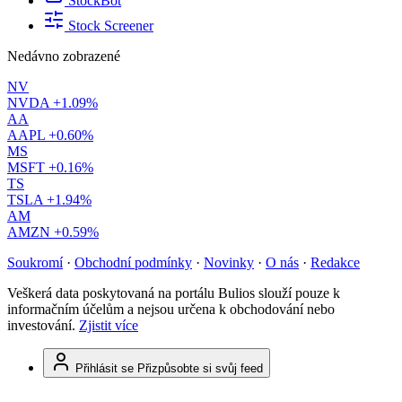
StockBot
Stock Screener
Nedávno zobrazené
NV
NVDA
+1.09%
AA
AAPL
+0.60%
MS
MSFT
+0.16%
TS
TSLA
+1.94%
AM
AMZN
+0.59%
Soukromí
·
Obchodní podmínky
·
Novinky
·
O nás
·
Redakce
Veškerá data poskytovaná na portálu Bulios slouží pouze k
informačním účelům a nejsou určena k obchodování nebo
investování.
Zjistit více
Přihlásit se
Přizpůsobte si svůj feed