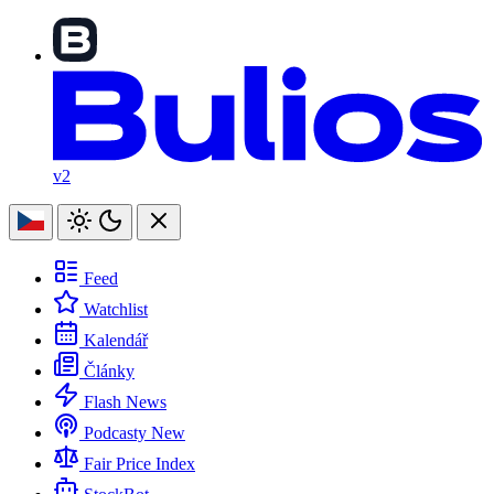
v2
Feed
Watchlist
Kalendář
Články
Flash News
Podcasty
New
Fair Price Index