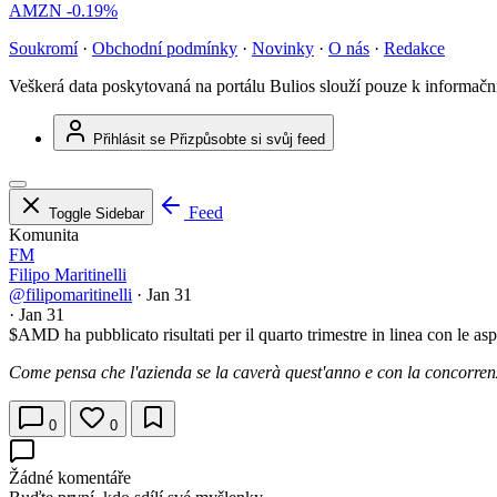
AMZN
-0.19%
Soukromí
·
Obchodní podmínky
·
Novinky
·
O nás
·
Redakce
Veškerá data poskytovaná na portálu Bulios slouží pouze k informač
Přihlásit se
Přizpůsobte si svůj feed
Feed
Toggle Sidebar
Komunita
FM
Filipo Maritinelli
@filipomaritinelli
·
Jan 31
·
Jan 31
$AMD
ha pubblicato risultati per il quarto trimestre in linea con le a
Come pensa che l'azienda se la caverà quest'anno e con la concorren
0
0
Žádné komentáře