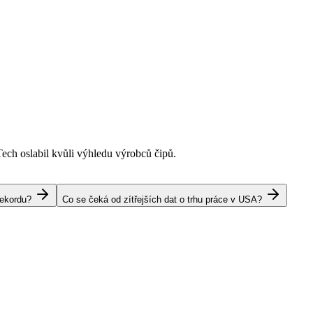
Tech oslabil kvůli výhledu výrobců čipů.
rekordu?
Co se čeká od zítřejších dat o trhu práce v USA?