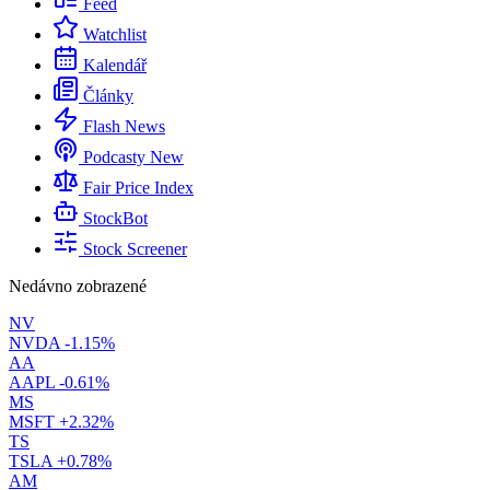
Feed
Watchlist
Kalendář
Články
Flash News
Podcasty
New
Fair Price Index
StockBot
Stock Screener
Nedávno zobrazené
NV
NVDA
-1.15%
AA
AAPL
-0.61%
MS
MSFT
+2.32%
TS
TSLA
+0.78%
AM