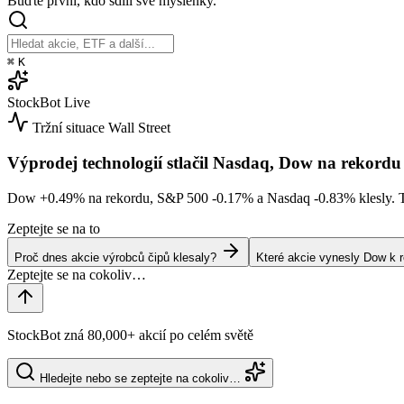
Buďte první, kdo sdílí své myšlenky.
⌘
K
StockBot
Live
Tržní situace
Wall Street
Výprodej technologií stlačil Nasdaq, Dow na rekordu
Dow
+0.49%
na rekordu, S&P 500
-0.17%
a Nasdaq
-0.83%
klesly. 
Zeptejte se na to
Proč dnes akcie výrobců čipů klesaly?
Které akcie vynesly Dow k 
StockBot zná 80,000+ akcií po celém světě
Hledejte nebo se zeptejte na cokoliv…