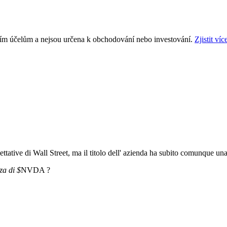
ním účelům a nejsou určena k obchodování nebo investování.
Zjistit víc
spettative di Wall Street, ma il titolo dell' azienda ha subito comunque u
za di $
NVDA ?