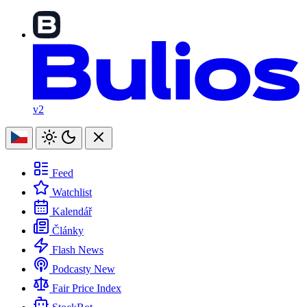
v2
Feed
Watchlist
Kalendář
Články
Flash News
Podcasty
New
Fair Price Index