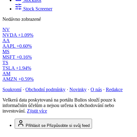
StockBot
Stock Screener
Nedávno zobrazené
NV
NVDA
+1.09%
AA
AAPL
+0.60%
MS
MSFT
+0.16%
TS
TSLA
+1.94%
AM
AMZN
+0.59%
Soukromí
·
Obchodní podmínky
·
Novinky
·
O nás
·
Redakce
Veškerá data poskytovaná na portálu Bulios slouží pouze k
informačním účelům a nejsou určena k obchodování nebo
investování.
Zjistit více
Přihlásit se
Přizpůsobte si svůj feed