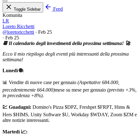
Feed
Toggle Sidebar
Komunita
LR
Loreto Ricchetti
@loretoricchetti
·
Feb 25
·
Feb 25
📆 Il calendario degli investimenti della prossima settimana! 🚀
Ecco il mio riepilogo degli eventi più interessanti della prossima
settimana!
Lunedì 🌐:
📊 Vendite di nuove case per gennaio
(Aspettative 684.000,
precedentemente 664.000)
mese su mese per gennaio
(previsto +3%,
in precedenza +8%)
.
💹 Guadagni:
Domino's Pizza
$DPZ
, Freshpet
$FRPT
, Hims &
Hers
$HIMS
, Unity Software
$U
, Workday
$WDAY
, Zoom
$ZM
e
altre notizie interessanti.
Martedì 📈: