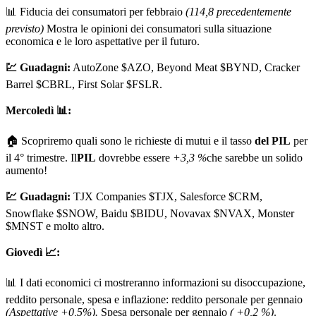
📊 Fiducia dei consumatori per febbraio
(114,8 precedentemente
previsto)
Mostra le opinioni dei consumatori sulla situazione
economica e le loro aspettative per il futuro.
💹 Guadagni:
AutoZone
$AZO
, Beyond Meat
$BYND
, Cracker
Barrel
$CBRL
, First Solar
$FSLR
.
Mercoledì 📊:
🏠 Scopriremo quali sono le richieste di mutui e il tasso
del PIL
per
il 4° trimestre. Il
PIL
dovrebbe essere
+3,3 %
che sarebbe un solido
aumento!
💹 Guadagni:
TJX Companies
$TJX
, Salesforce
$CRM
,
Snowflake
$SNOW
, Baidu
$BIDU
, Novavax
$NVAX
, Monster
$MNST
e molto altro.
Giovedì 📈:
📊 I dati economici ci mostreranno informazioni su disoccupazione,
reddito personale, spesa e inflazione: reddito personale per gennaio
(Aspettative +0,5%).
Spesa personale per gennaio
( +0,2 %)
.