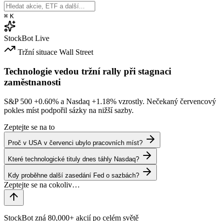
⌘
K
StockBot
Live
Tržní situace
Wall Street
Technologie vedou tržní rally při stagnaci
zaměstnanosti
S&P 500
+0.60%
a Nasdaq
+1.18%
vzrostly. Nečekaný červencový
pokles míst podpořil sázky na nižší sazby.
Zeptejte se na to
Proč v USA v červenci ubylo pracovních míst?
Které technologické tituly dnes táhly Nasdaq?
Kdy proběhne další zasedání Fed o sazbách?
StockBot zná 80,000+ akcií po celém světě