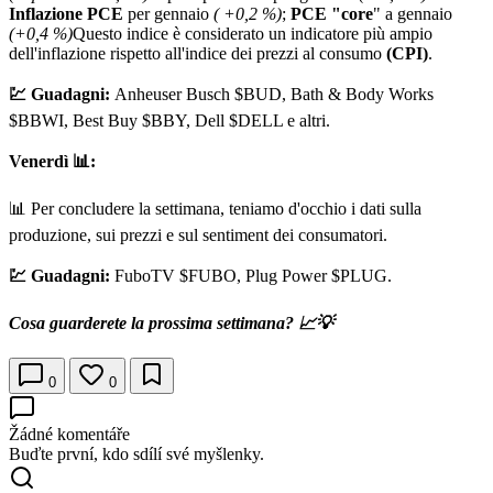
Inflazione PCE
per gennaio
( +0,2 %)
;
PCE "core
" a gennaio
(+0,4 %)
Questo indice è considerato un indicatore più ampio
dell'inflazione rispetto all'indice dei prezzi al consumo
(CPI)
.
💹 Guadagni:
Anheuser Busch
$BUD
, Bath & Body Works
$BBWI
, Best Buy
$BBY
, Dell
$DELL
e altri.
Venerdì 📊:
📊 Per concludere la settimana, teniamo d'occhio i dati sulla
produzione, sui prezzi e sul sentiment dei consumatori.
💹 Guadagni:
FuboTV
$FUBO
, Plug Power
$PLUG
.
Cosa guarderete la prossima settimana? 📈💡
0
0
Žádné komentáře
Buďte první, kdo sdílí své myšlenky.