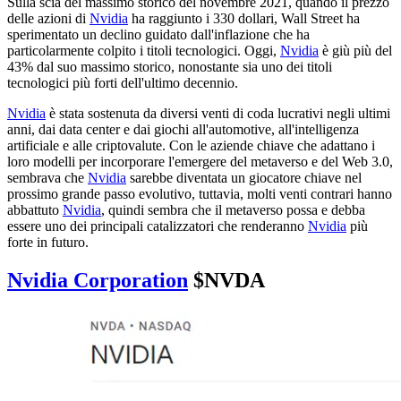
Sulla scia del massimo storico del novembre 2021, quando il prezzo
delle azioni di
Nvidia
ha raggiunto i 330 dollari, Wall Street ha
sperimentato un declino guidato dall'inflazione che ha
particolarmente colpito i titoli tecnologici. Oggi,
Nvidia
è giù più del
43% dal suo massimo storico, nonostante sia uno dei titoli
tecnologici più forti dell'ultimo decennio.
Nvidia
è stata sostenuta da diversi venti di coda lucrativi negli ultimi
anni, dai data center e dai giochi all'automotive, all'intelligenza
artificiale e alle criptovalute. Con le aziende chiave che adattano i
loro modelli per incorporare l'emergere del metaverso e del Web 3.0,
sembrava che
Nvidia
sarebbe diventata un giocatore chiave nel
prossimo grande passo evolutivo, tuttavia, molti venti contrari hanno
abbattuto
Nvidia
, quindi sembra che il metaverso possa e debba
essere uno dei principali catalizzatori che renderanno
Nvidia
più
forte in futuro.
Nvidia Corporation
$NVDA