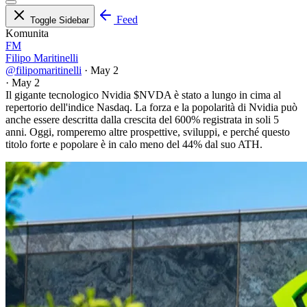
Feed
Toggle Sidebar
Komunita
FM
Filipo Maritinelli
@filipomaritinelli
·
May 2
·
May 2
Il gigante tecnologico Nvidia
$NVDA
è stato a lungo in cima al
repertorio dell'indice Nasdaq. La forza e la popolarità di Nvidia può
anche essere descritta dalla crescita del 600% registrata in soli 5
anni. Oggi, romperemo altre prospettive, sviluppi, e perché questo
titolo forte e popolare è in calo meno del 44% dal suo ATH.