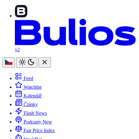
v2
Feed
Watchlist
Kalendář
Články
Flash News
Podcasty
New
Fair Price Index