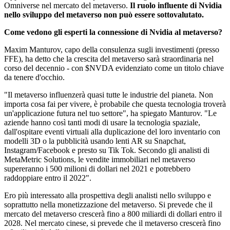
Omniverse nel mercato del metaverso.
Il ruolo influente di Nvidia
nello sviluppo del metaverso non può essere sottovalutato.
Come vedono gli esperti la connessione di Nvidia al metaverso?
Maxim Manturov, capo della consulenza sugli investimenti (presso
FFE), ha detto che la crescita del metaverso sarà straordinaria nel
corso del decennio - con
$NVDA
evidenziato come un titolo chiave
da tenere d'occhio.
"Il metaverso influenzerà quasi tutte le industrie del pianeta. Non
importa cosa fai per vivere, è probabile che questa tecnologia troverà
un'applicazione futura nel tuo settore", ha spiegato Manturov. "Le
aziende hanno così tanti modi di usare la tecnologia spaziale,
dall'ospitare eventi virtuali alla duplicazione del loro inventario con
modelli 3D o la pubblicità usando lenti AR su Snapchat,
Instagram/Facebook e presto su Tik Tok. Secondo gli analisti di
MetaMetric Solutions, le vendite immobiliari nel metaverso
supereranno i 500 milioni di dollari nel 2021 e potrebbero
raddoppiare entro il 2022".
Ero più interessato alla prospettiva degli analisti nello sviluppo e
soprattutto nella monetizzazione del metaverso. Si prevede che il
mercato del metaverso crescerà fino a 800 miliardi di dollari entro il
2028. Nel mercato cinese, si prevede che il metaverso crescerà fino