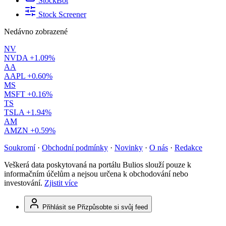
StockBot
Stock Screener
Nedávno zobrazené
NV
NVDA
+1.09%
AA
AAPL
+0.60%
MS
MSFT
+0.16%
TS
TSLA
+1.94%
AM
AMZN
+0.59%
Soukromí
·
Obchodní podmínky
·
Novinky
·
O nás
·
Redakce
Veškerá data poskytovaná na portálu Bulios slouží pouze k
informačním účelům a nejsou určena k obchodování nebo
investování.
Zjistit více
Přihlásit se
Přizpůsobte si svůj feed