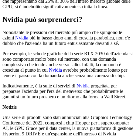
che rappresentano dal 25% al 30% dell'intero mercato globale delle
GPU, si è indebolito significativamente su tutta la linea.
Nvidia può sorprenderci?
Nonostante le pressioni del mercato più ampio che spingono le
azioni
Nvidia
più in basso dopo anni di crescita parabolica, non c'è
dubbio che l'azienda ha un futuro entusiasmante davanti a sé.
Per esempio, le schede grafiche della serie RTX 2030 dell'azienda si
sono comportate molto bene sul mercato, con una domanda
complessiva che tende anche verso l'alto. Infatti, la domanda è
cresciuta al punto in cui
Nvidia
avrebbe probabilmente lottato per
tenere il passo con la domanda anche senza una carenza di chip.
Indicativamente, è la suite di servizi di
Nvidia
progettata per
preparare l'azienda per l'era del metaverso che probabilmente le
garantirà un futuro prospero e un ritorno alla forma a Wall Street.
Notizie
Una serie di prodotti sono stati annunciati alla Graphics Technology
Conference del 2022, compresi i chip Hopper per i supercomputer
AI, le GPU Grace per il data center, la nuova piattaforma di gestione
Hyperion 9 DRIVE e un'espansione dell'ingresso di Nvidia