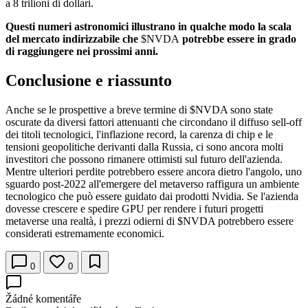
a 8 trilioni di dollari.
Questi numeri astronomici illustrano in qualche modo la scala
del mercato indirizzabile che
$NVDA
potrebbe essere in grado
di raggiungere nei prossimi anni.
Conclusione e riassunto
Anche se le prospettive a breve termine di
$NVDA
sono state
oscurate da diversi fattori attenuanti che circondano il diffuso sell-off
dei titoli tecnologici, l'inflazione record, la carenza di chip e le
tensioni geopolitiche derivanti dalla Russia, ci sono ancora molti
investitori che possono rimanere ottimisti sul futuro dell'azienda.
Mentre ulteriori perdite potrebbero essere ancora dietro l'angolo, uno
sguardo post-2022 all'emergere del metaverso raffigura un ambiente
tecnologico che può essere guidato dai prodotti Nvidia. Se l'azienda
dovesse crescere e spedire GPU per rendere i futuri progetti
metaverse una realtà, i prezzi odierni di
$NVDA
potrebbero essere
considerati estremamente economici.
0
0
Žádné komentáře