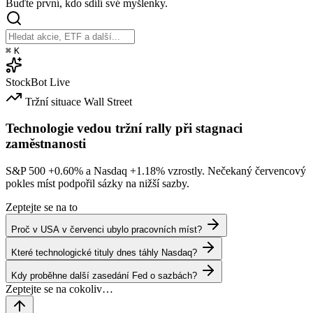
Buďte první, kdo sdílí své myšlenky.
⌘
K
StockBot
Live
Tržní situace
Wall Street
Technologie vedou tržní rally při stagnaci
zaměstnanosti
S&P 500
+0.60%
a Nasdaq
+1.18%
vzrostly. Nečekaný červencový
pokles míst podpořil sázky na nižší sazby.
Zeptejte se na to
Proč v USA v červenci ubylo pracovních míst?
Které technologické tituly dnes táhly Nasdaq?
Kdy proběhne další zasedání Fed o sazbách?