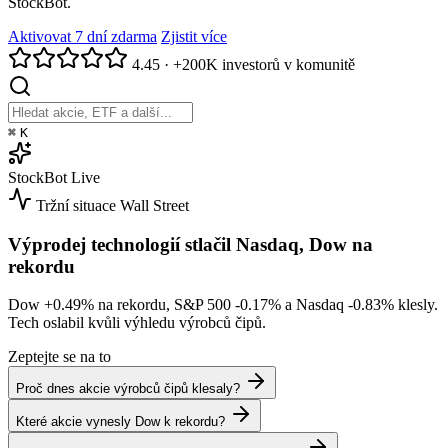
StockBot.
Aktivovat 7 dní zdarma
Zjistit více
4.45
·
+200K investorů v komunitě
⌘
K
StockBot
Live
Tržní situace
Wall Street
Výprodej technologií stlačil Nasdaq, Dow na
rekordu
Dow
+0.49%
na rekordu, S&P 500
-0.17%
a Nasdaq
-0.83%
klesly.
Tech oslabil kvůli výhledu výrobců čipů.
Zeptejte se na to
Proč dnes akcie výrobců čipů klesaly?
Které akcie vynesly Dow k rekordu?