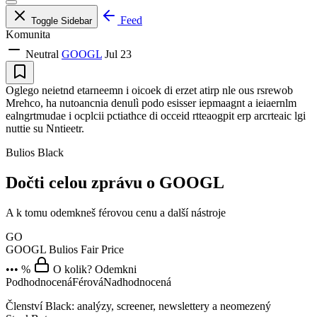
Feed
Toggle Sidebar
Komunita
Neutral
GOOGL
Jul 23
Oglego neietnd etarneemn i oicoek di erzet atirp nle ous rsrewob
Mrehco, ha nutoancnia denulì podo esisser iepmaagnt a ieiaernlm
ealngrtmudae i ocplcii pctiathce di occeid rtteaogpit erp arcrteaic lgi
nuttie su Nntieetr.
Bulios Black
Dočti celou zprávu o GOOGL
A k tomu odemkneš férovou cenu a další nástroje
GO
GOOGL
Bulios Fair Price
••• %
O kolik? Odemkni
Podhodnocená
Férová
Nadhodnocená
Členství Black: analýzy, screener, newslettery a neomezený