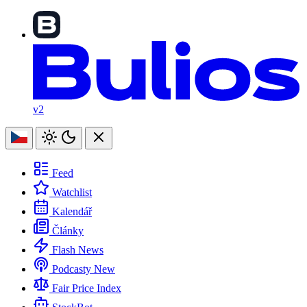
v2
Feed
Watchlist
Kalendář
Články
Flash News
Podcasty
New
Fair Price Index