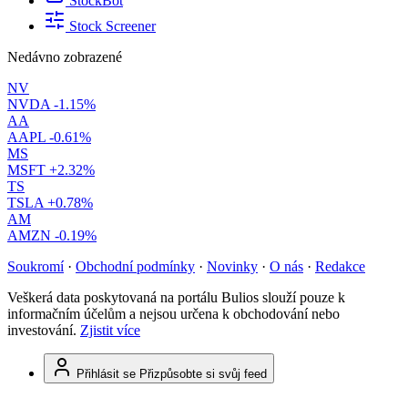
StockBot
Stock Screener
Nedávno zobrazené
NV
NVDA
-1.15%
AA
AAPL
-0.61%
MS
MSFT
+2.32%
TS
TSLA
+0.78%
AM
AMZN
-0.19%
Soukromí
·
Obchodní podmínky
·
Novinky
·
O nás
·
Redakce
Veškerá data poskytovaná na portálu Bulios slouží pouze k
informačním účelům a nejsou určena k obchodování nebo
investování.
Zjistit více
Přihlásit se
Přizpůsobte si svůj feed