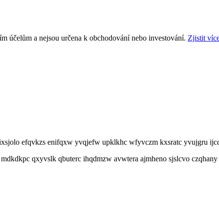
ním účelům a nejsou určena k obchodování nebo investování.
Zjistit víc
sjolo efqvkzs enifqxw yvqjefw upklkhc wfyvczm kxsratc yvujgru ijcd
 mdkdkpc qxyvslk qbuterc ihqdmzw avwtera ajmheno sjslcvo czqhany