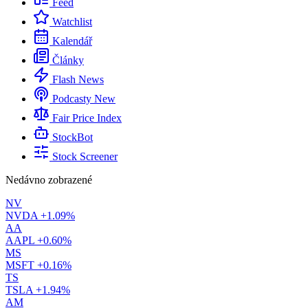
Feed
Watchlist
Kalendář
Články
Flash News
Podcasty
New
Fair Price Index
StockBot
Stock Screener
Nedávno zobrazené
NV
NVDA
+1.09%
AA
AAPL
+0.60%
MS
MSFT
+0.16%
TS
TSLA
+1.94%
AM