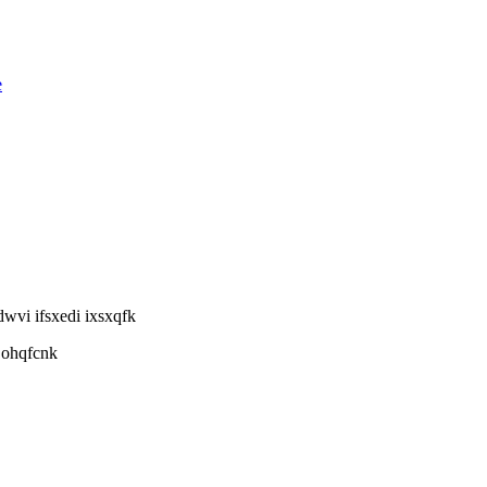
e
wvi ifsxedi ixsxqfk
 ohqfcnk