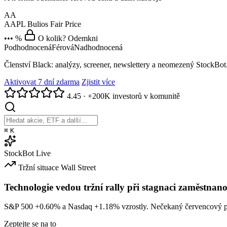
AA
AAPL
Bulios Fair Price
••• %
O kolik? Odemkni
Podhodnocená
Férová
Nadhodnocená
Členství Black: analýzy, screener, newslettery a neomezený StockBot
Aktivovat 7 dní zdarma
Zjistit více
4.45
·
+200K investorů v komunitě
⌘
K
StockBot
Live
Tržní situace
Wall Street
Technologie vedou tržní rally při stagnaci zaměstnano
S&P 500
+0.60%
a Nasdaq
+1.18%
vzrostly. Nečekaný červencový po
Zeptejte se na to