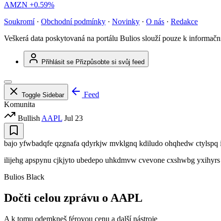
AMZN
+0.59%
Soukromí
·
Obchodní podmínky
·
Novinky
·
O nás
·
Redakce
Veškerá data poskytovaná na portálu Bulios slouží pouze k informač
Přihlásit se
Přizpůsobte si svůj feed
Feed
Toggle Sidebar
Komunita
Bullish
AAPL
Jul 23
bajo yfwbadqfe qzgnafa qdyrkjw mvklgnq kdiludo ohqhedw ctylspq ix
ilijehg apspynu cjkjyto ubedepo uhkdmvw cvevone cxshwbg yxihyrs
Bulios Black
Dočti celou zprávu o AAPL
A k tomu odemkneš férovou cenu a další nástroje