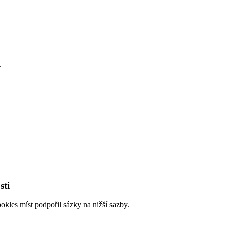
.
sti
kles míst podpořil sázky na nižší sazby.