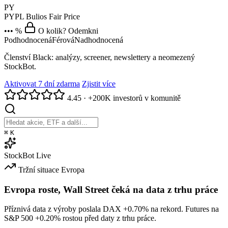
PY
PYPL
Bulios Fair Price
••• %
O kolik? Odemkni
Podhodnocená
Férová
Nadhodnocená
Členství Black: analýzy, screener, newslettery a neomezený
StockBot.
Aktivovat 7 dní zdarma
Zjistit více
4.45
·
+200K investorů v komunitě
⌘
K
StockBot
Live
Tržní situace
Evropa
Evropa roste, Wall Street čeká na data z trhu práce
Příznivá data z výroby poslala DAX
+0.70%
na rekord. Futures na
S&P 500
+0.20%
rostou před daty z trhu práce.