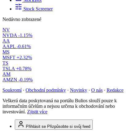
StockBot
Stock Screener
Nedávno zobrazené
NV
NVDA
-1.15%
AA
AAPL
-0.61%
MS
MSFT
+2.32%
TS
TSLA
+0.78%
AM
AMZN
-0.19%
Soukromí
·
Obchodní podmínky
·
Novinky
·
O nás
·
Redakce
Veškerá data poskytovaná na portálu Bulios slouží pouze k
informačním účelům a nejsou určena k obchodování nebo
investování.
Zjistit více
Přihlásit se
Přizpůsobte si svůj feed