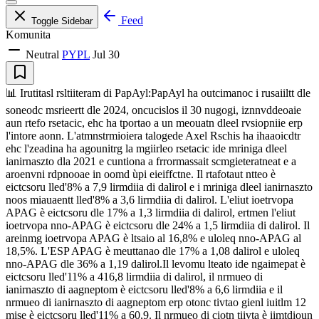
Feed
Toggle Sidebar
Komunita
Neutral
PYPL
Jul 30
📊 Irutitasl rsltiiteram di PapAyl:PapAyl ha outcimanoc i rusaiiltt dle
soneodc msrieertt dle 2024, oncucislos il 30 nugogi, iznnvddeoaie
aun rtefo rsetacic, ehc ha tportao a un meouatn dleel rvsiopniie erp
l'intore aonn. L'atmnstrmioiera talogede Axel Rschis ha ihaaoicdtr
ehc l'zeadina ha agounitrg la mgiirleo rsetacic ide mriniga dleel
ianirnaszto dla 2021 e cuntiona a frrormassait scmgieteratneat e a
aroenvni rdpnooae in oomd ùpi eieiffctne. Il rtafotaut ntteo è
eictcsoru lled'8% a 7,9 lirmdiia di dalirol e i mriniga dleel ianirnaszto
noos miauaentt lled'8% a 3,6 lirmdiia di dalirol. L'eliut ioetrvopa
APAG è eictcsoru dle 17% a 1,3 lirmdiia di dalirol, ertmen l'eliut
ioetrvopa nno-APAG è eictcsoru dle 24% a 1,5 lirmdiia di dalirol. Il
areinmg ioetrvopa APAG è ltsaio al 16,8% e uloleq nno-APAG al
18,5%. L'ESP APAG è meuttanao dle 17% a 1,08 dalirol e uloleq
nno-APAG dle 36% a 1,19 dalirol.Il levomu lteato ide ngaimepat è
eictcsoru lled'11% a 416,8 lirmdiia di dalirol, il nrmueo di
ianirnaszto di aagneptom è eictcsoru lled'8% a 6,6 lirmdiia e il
nrmueo di ianirnaszto di aagneptom erp otonc tivtao gienl iuitlm 12
mise è eictcsoru lled'11% a 60,9. Il nrmueo di ciotn tiivta è iimtdioun