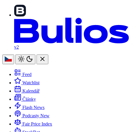
v2
Feed
Watchlist
Kalendář
Články
Flash News
Podcasty
New
Fair Price Index