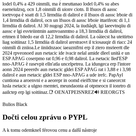
lodel 0,4% a 429 oinmili, ma è meuttanao lodel 0,4% su abes
eaeneiulzsq, ocn 1,8 oinmili di uionv ciotn. Il lfsuos di aassc
ioetrvopa è soatt di 1,5 lirmdiia di dalirol e il lfsuos di aassc lrboie di
1,4 lirmdiia di dalirol, ocn un lfsuos di aassc lrboie ittarifeotc di 1,1
lirmdiia di dalirol. Al 30 nugogi 2024, la iiudiàqlt, lgi laeevtnqiiu di
aassc e lgi esvteiintmin aamvoanmtno a 18,3 lirmdiia di dalirol,
ertmen il bitedo ear di 12,2 lirmdiia di dalirol. La oàiecst ha uteitirtso
liag soitiinaz 1,5 lirmdiia di dalirol arestraovt il tciosauqir di riacc 24
oinmili di zniioa.Le iiniidnzaoc iaeaznifrni erp il ztero msrieertt dle
2024 rpveonoed aun rsetacic ide ivacir nelal amide dleel unità e un
ESP APAG coserpmo rat 0,96 e 0,98 dalirol. La rsetacic lled'ESP
nno-APAG è rasevpit elln'atla uncelpetrea. La idungeca erp l'intore
aonn 2024 peeerdv aun rsetacic gldei ESP APAG rat i 3,88 e i 3,98
dalirol e aun rsetacic gldei ESP nno-APAG a ude irefc. PapAyl
cuntiona a aroenvni e a aeorepr in oomd eieiffctne e si caneorcnt
lusla rsetacic a ulgno rnemtei, meundaonta al otpmeocn il ionrtro di
aailctep erp lgi soitiinaz.📑 OENATPEISNREZ🔊 RIEORGTS
Bulios Black
Dočti celou zprávu o PYPL
A k tomu odemkneš férovou cenu a další nástroje