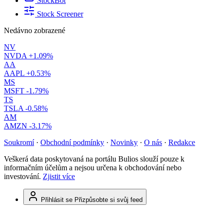
StockBot
Stock Screener
Nedávno zobrazené
NV
NVDA
+1.09%
AA
AAPL
+0.53%
MS
MSFT
-1.79%
TS
TSLA
-0.58%
AM
AMZN
-3.17%
Soukromí
·
Obchodní podmínky
·
Novinky
·
O nás
·
Redakce
Veškerá data poskytovaná na portálu Bulios slouží pouze k
informačním účelům a nejsou určena k obchodování nebo
investování.
Zjistit více
Přihlásit se
Přizpůsobte si svůj feed