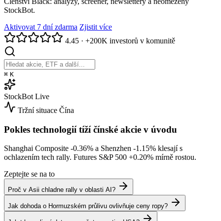
Členství Black: analýzy, screener, newslettery a neomezený
StockBot.
Aktivovat 7 dní zdarma
Zjistit více
4.45
·
+200K investorů v komunitě
⌘
K
StockBot
Live
Tržní situace
Čína
Pokles technologií tíží čínské akcie v úvodu
Shanghai Composite
-0.36%
a Shenzhen
-1.15%
klesají s
ochlazením tech rally. Futures S&P 500
+0.20%
mírně rostou.
Zeptejte se na to
Proč v Asii chladne rally v oblasti AI?
Jak dohoda o Hormuzském průlivu ovlivňuje ceny ropy?