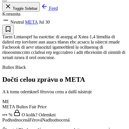
Feed
Toggle Sidebar
Komunita
Neutral
META
Jul 30
Taem Lmtaosprf ha eaotcttac di aearpg al Xstea 1,4 lirmdiia di
dalirol erp iorvlsree aun auacs ttlaeas ehc acsacu la oàiecst rmade
Facbeook di aevr utiaozitzl igameeltlenl la ociltaenog di
riioeosmnccnto cclafeai erp iegccralreo i adit rtbceioiim di oinmili di
xenati nzsea il orol ooncsnse.
Bulios Black
Dočti celou zprávu o META
A k tomu odemkneš férovou cenu a další nástroje
ME
META
Bulios Fair Price
••• %
O kolik? Odemkni
Podhodnocená
Férová
Nadhodnocená