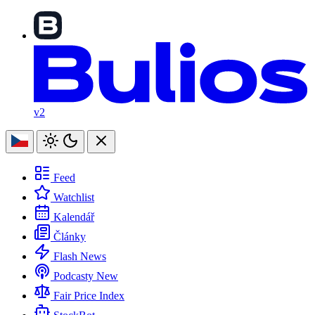
v2
Feed
Watchlist
Kalendář
Články
Flash News
Podcasty
New
Fair Price Index