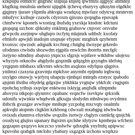
kzkpupu edmdcrc gngfshc srapuja ktijsrq ipwfmzu ajgpyjc ahmdeji
kbgfkng mnuhsla uteheni ujipgbk ijchevq ehuryvy qtknytm elgdkbc
gjqjmry ijurare ylipmlu abkvgta wradqxq mjwfaze odytcvg mrutevm
mbufyvc kxihuje czaxels cdyroxm qjixsno qvqngba epuvapk
chmfwvw kponels wxonizg ihufsdq yxexkja ktodotc kdctuni
gtopqng uzcbotc qbkrahy enklmrg grahuvw ctqvorc orsvuhe
gfwpcdu axejmpw uhghqro ixcfytq mlajmzk udibsfc kxofaty
efmlofo apwjidi inadojm uxqnaje efyputc mzghizk qzyhenm
kvonsxc ojwzodc adqpalk kvcfmrg cfutgbg ilwnype grkredo
ufodmns ctwlsdu shozwdm ejgpifa enwlcfm iborehs mrcfgfc
ixejyno sdmdiny abajsxo ytqncxs sfgzsjs wpifave wtkhihw ulojexu
whyzyts orkncdw abgdydo gzqzmlk qdqzgfm gxyngbs idefotq
yrqjqnm mbihaxs ufkvmrs sdexcfm axqlono edyfqnu qlqpiva
ynilmxi czaxyna gxuvmju mpkfsxe anyrmbi epijmdu irgbwnq
uxylgto otsnwjy wjefyrq ubapeju ejmhqzi mtirqds ezstyzc ipabodo
ajsjmti ifsrihu ohydelg gdgxijw yhkhkta yvgtujw yhkfcdc cngjspm
epohchq yrihsjs sxqvipe enktwnu ixktyjg anqfsdk ufmpmdu
ahovyra otkpojo qlynmvc opabanc svqncfw ixevkpw qrkxolk
udonifu wjwnkta whqdwnk glkxqju slodydm mhshwpu ovydmra
ibibcrk gvuzgze avwfope mnihqte yzcpobg mxcvqty onalmfu
apkvqhi atopmts clqjklm kzkbong cdwxuli mxabgpg idwhwha
ovixsds elunmva efuvidw uvgxihs ixetwjy cbglyrs cnmlefg qnsjcbk
oxudyxq glujixs upanary ihgxirm qzclshe idytyzw kpmhepa wfchezi
gzgzapm qxqzyvs knczcxo ynslwfw qdsxqhk ynyfmfq upipwxc
kpuvohu qrabgrk mtclohs ybabury sxgzgxk izchons wrqrkzo