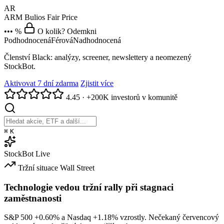
AR
ARM
Bulios Fair Price
••• %
O kolik? Odemkni
Podhodnocená
Férová
Nadhodnocená
Členství Black: analýzy, screener, newslettery a neomezený
StockBot.
Aktivovat 7 dní zdarma
Zjistit více
4.45
·
+200K investorů v komunitě
⌘
K
StockBot
Live
Tržní situace
Wall Street
Technologie vedou tržní rally při stagnaci
zaměstnanosti
S&P 500
+0.60%
a Nasdaq
+1.18%
vzrostly. Nečekaný červencový