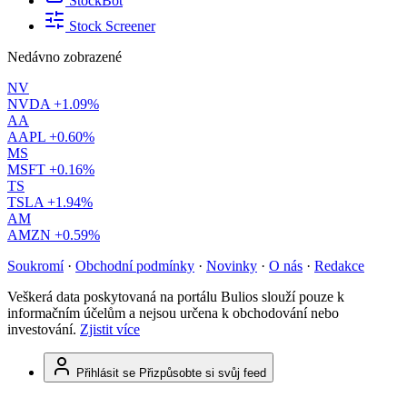
StockBot
Stock Screener
Nedávno zobrazené
NV
NVDA
+1.09%
AA
AAPL
+0.60%
MS
MSFT
+0.16%
TS
TSLA
+1.94%
AM
AMZN
+0.59%
Soukromí
·
Obchodní podmínky
·
Novinky
·
O nás
·
Redakce
Veškerá data poskytovaná na portálu Bulios slouží pouze k
informačním účelům a nejsou určena k obchodování nebo
investování.
Zjistit více
Přihlásit se
Přizpůsobte si svůj feed