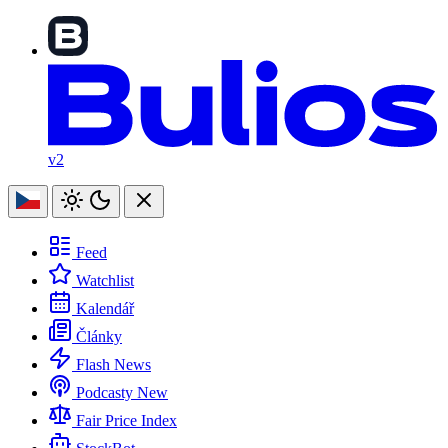
v2
Feed
Watchlist
Kalendář
Články
Flash News
Podcasty
New
Fair Price Index