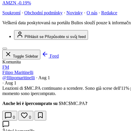
AMZN
-0.19%
Soukromí
·
Obchodní podmínky
·
Novinky
·
O nás
·
Redakce
Veškerá data poskytovaná na portálu Bulios slouží pouze k informač
Přihlásit se
Přizpůsobte si svůj feed
Feed
Toggle Sidebar
Komunita
FM
Filipo Maritinelli
@filipomaritinelli
·
Aug 1
·
Aug 1
Leazioni di
$MC.PA
continuano a scendere. Sono già scese dell'11% pe
momento sono ipercomprato.
Anche lei è ipercomprato su
$MC
$MC.PA
?
0
0