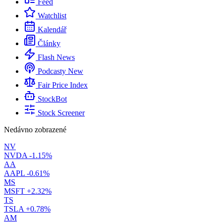
Feed
Watchlist
Kalendář
Články
Flash News
Podcasty
New
Fair Price Index
StockBot
Stock Screener
Nedávno zobrazené
NV
NVDA
-1.15%
AA
AAPL
-0.61%
MS
MSFT
+2.32%
TS
TSLA
+0.78%
AM