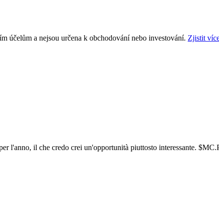
ním účelům a nejsou určena k obchodování nebo investování.
Zjistit víc
r l'anno, il che credo crei un'opportunità piuttosto interessante.
$MC.