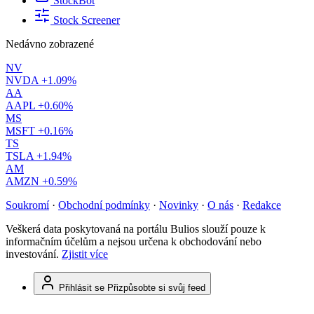
StockBot
Stock Screener
Nedávno zobrazené
NV
NVDA
+1.09%
AA
AAPL
+0.60%
MS
MSFT
+0.16%
TS
TSLA
+1.94%
AM
AMZN
+0.59%
Soukromí
·
Obchodní podmínky
·
Novinky
·
O nás
·
Redakce
Veškerá data poskytovaná na portálu Bulios slouží pouze k
informačním účelům a nejsou určena k obchodování nebo
investování.
Zjistit více
Přihlásit se
Přizpůsobte si svůj feed