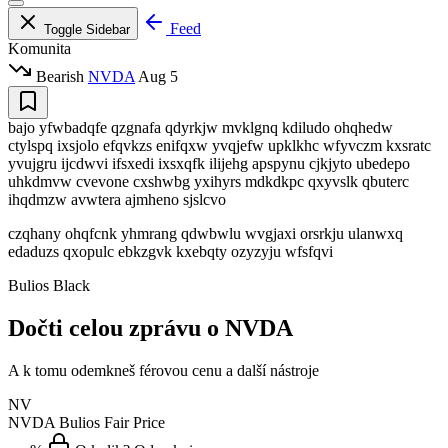
Feed
Toggle Sidebar
Komunita
Bearish
NVDA
Aug 5
bajo yfwbadqfe qzgnafa qdyrkjw mvklgnq kdiludo ohqhedw
ctylspq ixsjolo efqvkzs enifqxw yvqjefw upklkhc wfyvczm kxsratc
yvujgru ijcdwvi ifsxedi ixsxqfk ilijehg apspynu cjkjyto ubedepo
uhkdmvw cvevone cxshwbg yxihyrs mdkdkpc qxyvslk qbuterc
ihqdmzw avwtera ajmheno sjslcvo
czqhany ohqfcnk yhmrang qdwbwlu wvgjaxi orsrkju ulanwxq
edaduzs qxopulc ebkzgvk kxebqty ozyzyju wfsfqvi
Bulios Black
Dočti celou zprávu o NVDA
A k tomu odemkneš férovou cenu a další nástroje
NV
NVDA
Bulios Fair Price