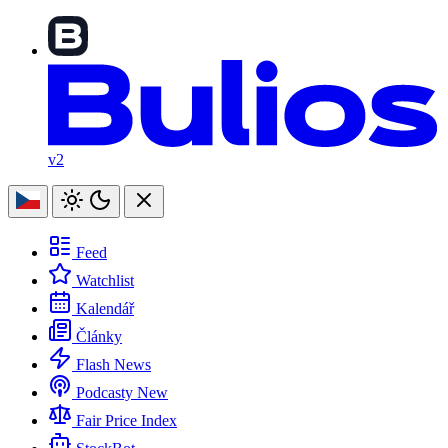
v2
Feed
Watchlist
Kalendář
Články
Flash News
Podcasty
New
Fair Price Index