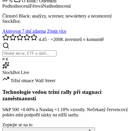
••• %
O kolik? Odemkni
Podhodnocená
Férová
Nadhodnocená
Členství Black: analýzy, screener, newslettery a neomezený
StockBot.
Aktivovat 7 dní zdarma
Zjistit více
4.45
·
+200K investorů v komunitě
⌘
K
StockBot
Live
Tržní situace
Wall Street
Technologie vedou tržní rally při stagnaci
zaměstnanosti
S&P 500
+0.60%
a Nasdaq
+1.18%
vzrostly. Nečekaný červencový
pokles míst podpořil sázky na nižší sazby.
Zeptejte se na to