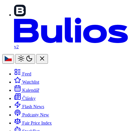
v2
Feed
Watchlist
Kalendář
Články
Flash News
Podcasty
New
Fair Price Index