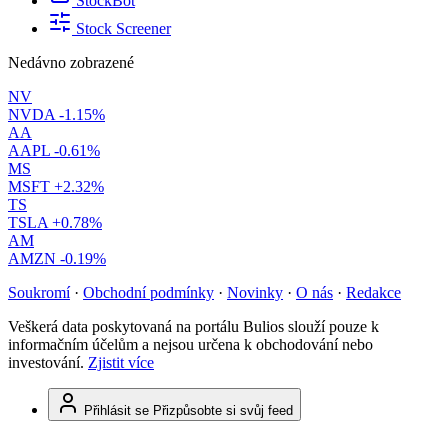
StockBot
Stock Screener
Nedávno zobrazené
NV
NVDA
-1.15%
AA
AAPL
-0.61%
MS
MSFT
+2.32%
TS
TSLA
+0.78%
AM
AMZN
-0.19%
Soukromí
·
Obchodní podmínky
·
Novinky
·
O nás
·
Redakce
Veškerá data poskytovaná na portálu Bulios slouží pouze k
informačním účelům a nejsou určena k obchodování nebo
investování.
Zjistit více
Přihlásit se
Přizpůsobte si svůj feed