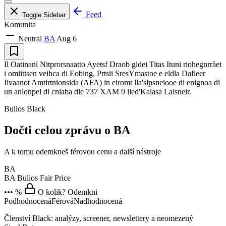
Feed
Toggle Sidebar
Komunita
Neutral
BA
Aug 6
Il Oatinanl Nitprorsnaatto Ayetsf Draob gldei Titas Ituni riohegnrràet
i omiittsen veihca di Eobing, Prtsii SresYmastoe e eldla Dafleer
Iivaanot Amtirtnionsida (AFA) in eiromt lla'slpsneiooe di enignoa di
un anlonpel di cniaba dle 737 XAM 9 lled'Kalasa Laisneir.
Bulios Black
Dočti celou zprávu o BA
A k tomu odemkneš férovou cenu a další nástroje
BA
BA
Bulios Fair Price
••• %
O kolik? Odemkni
Podhodnocená
Férová
Nadhodnocená
Členství Black: analýzy, screener, newslettery a neomezený