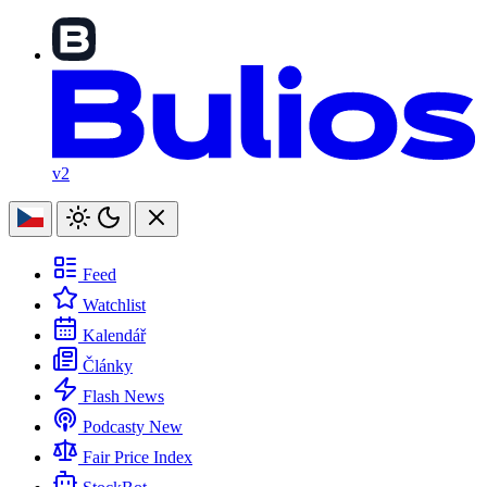
v2
Feed
Watchlist
Kalendář
Články
Flash News
Podcasty
New
Fair Price Index