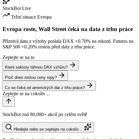
StockBot
Live
Tržní situace
Evropa
Evropa roste, Wall Street čeká na data z trhu práce
Příznivá data z výroby poslala DAX
+0.70%
na rekord. Futures na
S&P 500
+0.20%
rostou před daty z trhu práce.
Zeptejte se na to
Které sektory táhnou DAX vzhůru?
Proč dnes rostou ceny ropy?
Co se čeká od amerických dat z trhu práce?
StockBot zná 80,000+ akcií po celém světě
Hledejte nebo se zeptejte na cokoliv…