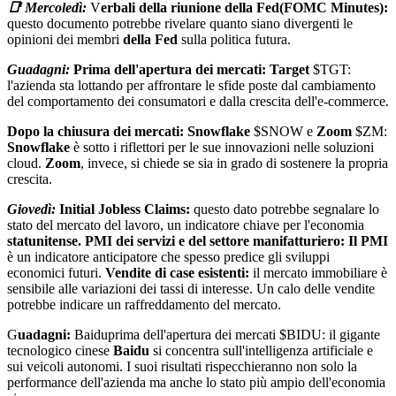
📑 Mercoledì:
V
erbali della riunione della Fed(FOMC Minutes):
questo documento potrebbe rivelare quanto siano divergenti le
opinioni dei membri
della Fed
sulla politica futura.
Guadagni:
Prima dell'apertura dei mercati: Target
$TGT
:
l'azienda sta lottando per affrontare le sfide poste dal cambiamento
del comportamento dei consumatori e dalla crescita dell'e-commerce.
Dopo la chiusura dei mercati: Snowflake
$SNOW
e
Zoom
$ZM
:
Snowflake
è sotto i riflettori per le sue innovazioni nelle soluzioni
cloud.
Zoom
, invece, si chiede se sia in grado di sostenere la propria
crescita.
Giovedì:
Initial Jobless Claims:
questo dato potrebbe segnalare lo
stato del mercato del lavoro, un indicatore chiave per l'economia
statunitense. PMI dei servizi e del settore manifatturiero: Il PMI
è un indicatore anticipatore che spesso predice gli sviluppi
economici futuri.
Vendite di case esistenti:
il mercato immobiliare è
sensibile alle variazioni dei tassi di interesse. Un calo delle vendite
potrebbe indicare un raffreddamento del mercato.
G
uadagni:
Baiduprima dell'apertura dei mercati
$BIDU
: il gigante
tecnologico cinese
Baidu
si concentra sull'intelligenza artificiale e
sui veicoli autonomi. I suoi risultati rispecchieranno non solo la
performance dell'azienda ma anche lo stato più ampio dell'economia