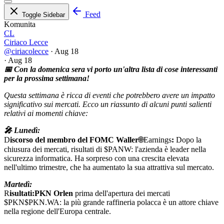
Feed
Toggle Sidebar
Komunita
CL
Ciriaco Lecce
@ciriacolecce
·
Aug 18
·
Aug 18
📅 Con la domenica sera vi porto un'altra lista di cose interessanti
per la prossima settimana!
Questa settimana è ricca di eventi che potrebbero avere un impatto
significativo sui mercati. Ecco un riassunto di alcuni punti salienti
relativi ai momenti chiave:
🎤 Lunedì:
D
iscorso del membro del FOMC Waller
🌐Earnings
:
Dopo la
chiusura dei mercati, risultati di
$PANW
: l'azienda è leader nella
sicurezza informatica. Ha sorpreso con una crescita elevata
nell'ultimo trimestre, che ha aumentato la sua attrattiva sul mercato.
Martedì:
R
isultati:PKN Orlen
prima dell'apertura dei mercati
$PKN
$PKN.WA
: la più grande raffineria polacca è un attore chiave
nella regione dell'Europa centrale.