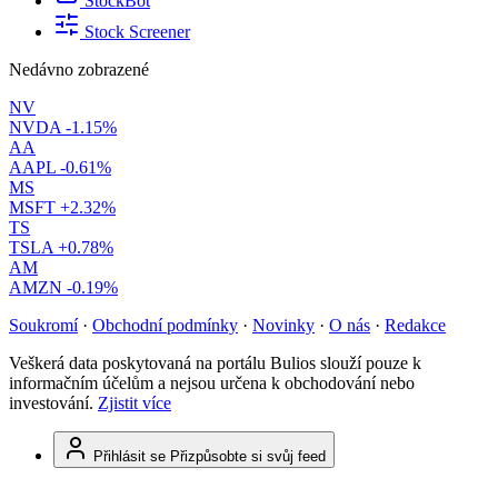
StockBot
Stock Screener
Nedávno zobrazené
NV
NVDA
-1.15%
AA
AAPL
-0.61%
MS
MSFT
+2.32%
TS
TSLA
+0.78%
AM
AMZN
-0.19%
Soukromí
·
Obchodní podmínky
·
Novinky
·
O nás
·
Redakce
Veškerá data poskytovaná na portálu Bulios slouží pouze k
informačním účelům a nejsou určena k obchodování nebo
investování.
Zjistit více
Přihlásit se
Přizpůsobte si svůj feed