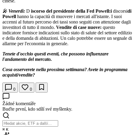
cinese.
🎤
Venerdì:
D
iscorso del presidente della Fed Powell:i
discorsi
di
Powell
hanno la capacità di muovere i mercati all'istante. I suoi
accenni al futuro percorso dei tassi sono seguiti con attenzione dagli
investitori di tutto il mondo.
Vendite di case nuove:
questo
indicatore fornisce indicazioni sullo stato di salute del settore edilizio
e della domanda di abitazioni. Un calo potrebbe essere un segnale di
allarme per l'economia in generale.
Tenete d'occhio questi eventi, che possono influenzare
l'andamento del mercato.
Cosa osserverete nella prossima settimana? Avete in programma
acquisti/vendite?
0
0
Žádné komentáře
Buďte první, kdo sdílí své myšlenky.
⌘
K