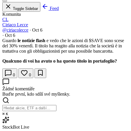
Feed
Toggle Sidebar
Komunita
CL
Ciriaco Lecce
@ciriacolecce
·
Oct 6
·
Oct 6
Guardo
le notizie flash
e vedo che le azioni di
$SAVE
sono scese
del 30% venerdì. Il titolo ha reagito alla notizia che la società è in
trattativa con gli obbligazionisti per una possibile bancarotta.
Qualcuno di voi ha avuto o ha questo titolo in portafoglio?
0
0
Žádné komentáře
Buďte první, kdo sdílí své myšlenky.
⌘
K
StockBot
Live