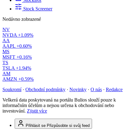
StockBot
Stock Screener
Nedávno zobrazené
NV
NVDA
+1.09%
AA
AAPL
+0.60%
MS
MSFT
+0.16%
TS
TSLA
+1.94%
AM
AMZN
+0.59%
Soukromí
·
Obchodní podmínky
·
Novinky
·
O nás
·
Redakce
Veškerá data poskytovaná na portálu Bulios slouží pouze k
informačním účelům a nejsou určena k obchodování nebo
investování.
Zjistit více
Přihlásit se
Přizpůsobte si svůj feed