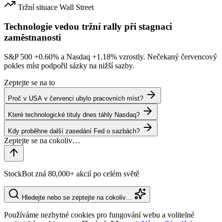
Tržní situace
Wall Street
Technologie vedou tržní rally při stagnaci
zaměstnanosti
S&P 500
+0.60%
a Nasdaq
+1.18%
vzrostly. Nečekaný červencový
pokles míst podpořil sázky na nižší sazby.
Zeptejte se na to
Proč v USA v červenci ubylo pracovních míst?
Které technologické tituly dnes táhly Nasdaq?
Kdy proběhne další zasedání Fed o sazbách?
StockBot zná 80,000+ akcií po celém světě
Hledejte nebo se zeptejte na cokoliv…
Používáme nezbytné cookies pro fungování webu a volitelné