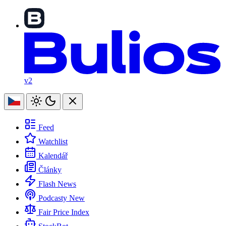
v2
Feed
Watchlist
Kalendář
Články
Flash News
Podcasty
New
Fair Price Index