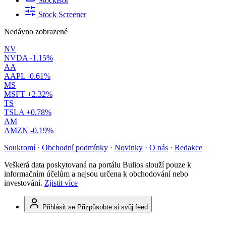
StockBot
Stock Screener
Nedávno zobrazené
NV
NVDA
-1.15%
AA
AAPL
-0.61%
MS
MSFT
+2.32%
TS
TSLA
+0.78%
AM
AMZN
-0.19%
Soukromí
·
Obchodní podmínky
·
Novinky
·
O nás
·
Redakce
Veškerá data poskytovaná na portálu Bulios slouží pouze k
informačním účelům a nejsou určena k obchodování nebo
investování.
Zjistit více
Přihlásit se
Přizpůsobte si svůj feed