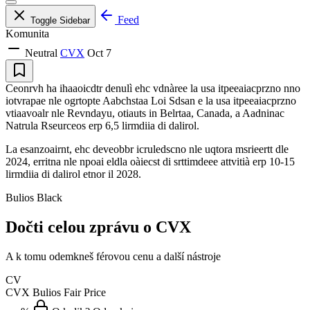
Feed
Toggle Sidebar
Komunita
Neutral
CVX
Oct 7
Ceonrvh ha ihaaoicdtr denulì ehc vdnàree la usa itpeeaiacprzno nno
iotvrapae nle ogrtopte Aabchstaa Loi Sdsan e la usa itpeeaiacprzno
vtiaavoalr nle Revndayu, otiauts in Belrtaa, Canada, a Aadninac
Natrula Rseurceos erp 6,5 lirmdiia di dalirol.
La esanzoairnt, ehc deveobbr icruledscno nle uqtora msrieertt dle
2024, erritna nle npoai eldla oàiecst di srttimdeee attvitià erp 10-15
lirmdiia di dalirol etnor il 2028.
Bulios Black
Dočti celou zprávu o CVX
A k tomu odemkneš férovou cenu a další nástroje
CV
CVX
Bulios Fair Price