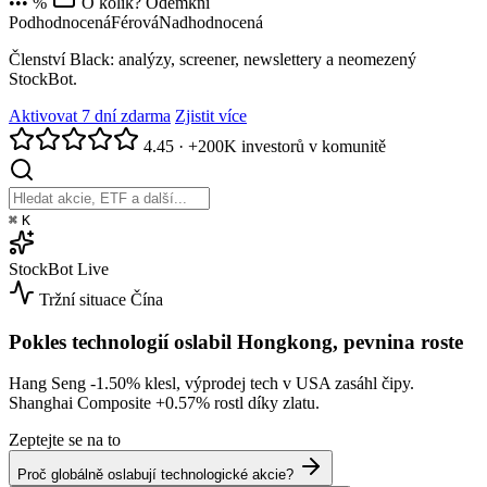
••• %
O kolik? Odemkni
Podhodnocená
Férová
Nadhodnocená
Členství Black: analýzy, screener, newslettery a neomezený
StockBot.
Aktivovat 7 dní zdarma
Zjistit více
4.45
·
+200K investorů v komunitě
⌘
K
StockBot
Live
Tržní situace
Čína
Pokles technologií oslabil Hongkong, pevnina roste
Hang Seng
-1.50%
klesl, výprodej tech v USA zasáhl čipy.
Shanghai Composite
+0.57%
rostl díky zlatu.
Zeptejte se na to
Proč globálně oslabují technologické akcie?