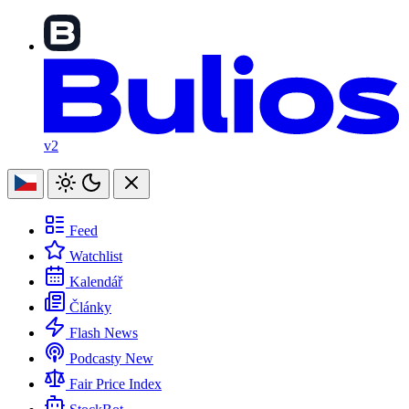
v2
Feed
Watchlist
Kalendář
Články
Flash News
Podcasty
New
Fair Price Index