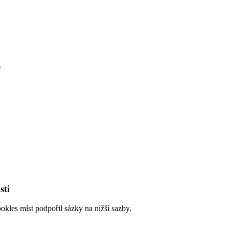
.
sti
kles míst podpořil sázky na nižší sazby.