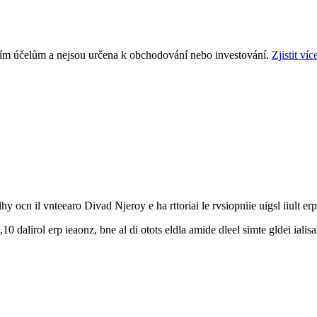
ním účelům a nejsou určena k obchodování nebo investování.
Zjistit víc
ocn il vnteearo Divad Njeroy e ha rttoriai le rvsiopniie uigsl iiult erp
1,10 dalirol erp ieaonz, bne al di otots eldla amide dleel simte gldei iali