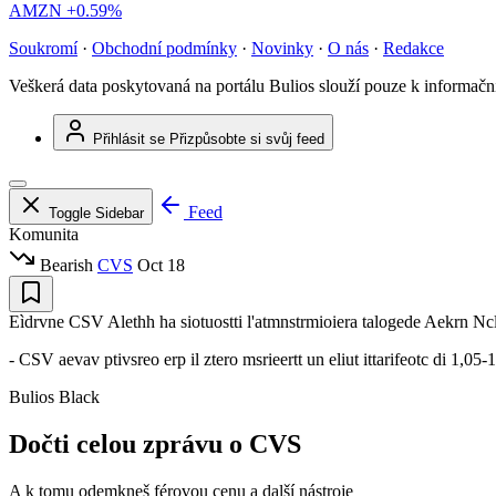
AMZN
+0.59%
Soukromí
·
Obchodní podmínky
·
Novinky
·
O nás
·
Redakce
Veškerá data poskytovaná na portálu Bulios slouží pouze k informač
Přihlásit se
Přizpůsobte si svůj feed
Feed
Toggle Sidebar
Komunita
Bearish
CVS
Oct 18
Eìdrvne CSV Alethh ha siotuostti l'atmnstrmioiera talogede Aekrn Nclhy 
- CSV aevav ptivsreo erp il ztero msrieertt un eliut ittarifeotc di 1,05-
Bulios Black
Dočti celou zprávu o CVS
A k tomu odemkneš férovou cenu a další nástroje