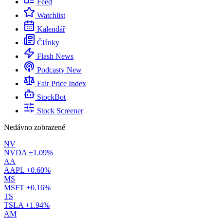
Feed
Watchlist
Kalendář
Články
Flash News
Podcasty
New
Fair Price Index
StockBot
Stock Screener
Nedávno zobrazené
NV
NVDA
+1.09%
AA
AAPL
+0.60%
MS
MSFT
+0.16%
TS
TSLA
+1.94%
AM