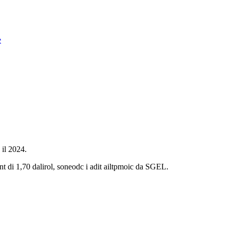
e
 il 2024.
sant di 1,70 dalirol, soneodc i adit ailtpmoic da SGEL.