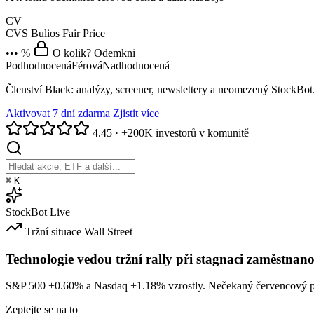
CV
CVS
Bulios Fair Price
••• %
O kolik? Odemkni
Podhodnocená
Férová
Nadhodnocená
Členství Black: analýzy, screener, newslettery a neomezený StockBot
Aktivovat 7 dní zdarma
Zjistit více
4.45
·
+200K investorů v komunitě
⌘
K
StockBot
Live
Tržní situace
Wall Street
Technologie vedou tržní rally při stagnaci zaměstnano
S&P 500
+0.60%
a Nasdaq
+1.18%
vzrostly. Nečekaný červencový po
Zeptejte se na to