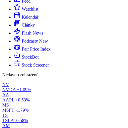
Feed
Watchlist
Kalendář
Články
Flash News
Podcasty
New
Fair Price Index
StockBot
Stock Screener
Nedávno zobrazené
NV
NVDA
+1.09%
AA
AAPL
+0.53%
MS
MSFT
-1.79%
TS
TSLA
-0.58%
AM