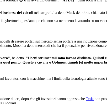
uta robotica 😅 e ha avvertito durante l
'"AI Day"
della società che
"p
el business dei veicoli nel tempo",
ha detto Musk del robot, chiamato 
e il cybertruck quest'anno, e che non sta nemmeno lavorando su un veico
modelli di essere portati sul mercato senza portare a una riduzione comp
imento, Musk ha detto mercoledì che ha il potenziale per rivoluzionare 
lavoro"
, ha detto.
"I beni strumentali sono lavoro distillato. Quindi 
a quel punto. Questo è ciò che è Optimus, quindi [è] molto importa
uni lavoratori con le macchine, ma i limiti della tecnologia attuale sono
azione di ieri, dopo che gli investitori hanno appreso che
Tesla
non prod
000 dollari.