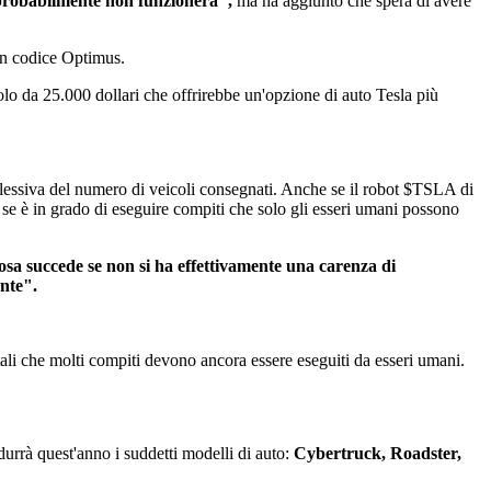
robabilmente non funzionerà",
ma ha aggiunto che spera di avere
in codice Optimus.
lo da 25.000 dollari che offrirebbe un'opzione di auto Tesla più
lessiva del numero di veicoli consegnati. Anche se il robot
$TSLA
di
se è in grado di eseguire compiti che solo gli esseri umani possono
cosa succede se non si ha effettivamente una carenza di
nte".
 tali che molti compiti devono ancora essere eseguiti da esseri umani.
urrà quest'anno i suddetti modelli di auto:
Cybertruck, Roadster,