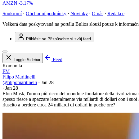
AMZN
-3.17%
Soukromí
·
Obchodní podmínky
·
Novinky
·
O nás
·
Redakce
Veškerá data poskytovaná na portálu Bulios slouží pouze k informač
Přihlásit se
Přizpůsobte si svůj feed
Feed
Toggle Sidebar
Komunita
FM
Filipo Maritinelli
@filipomaritinelli
·
Jan 28
·
Jan 28
Elon Musk, l'uomo più ricco del mondo e fondatore della rivoluzionari
spesso riesce a spazzare letteralmente via miliardi di dollari con i su
riuscito a perdere circa 24 miliardi di dollari in poche ore?