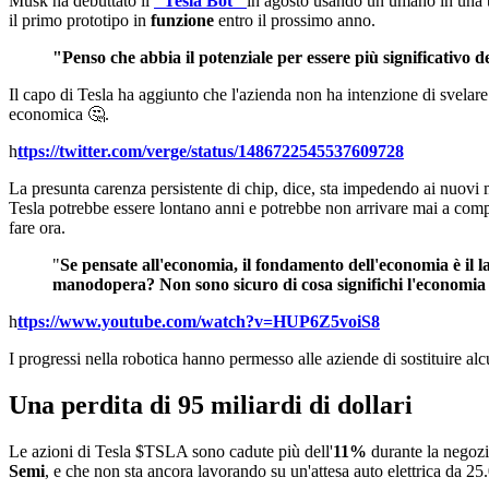
Musk ha debuttato il
"Tesla Bot"
in agosto usando un umano in una t
il primo prototipo in
funzione
entro il prossimo anno.
"Penso che abbia il potenziale per essere più significativo d
Il capo di Tesla ha aggiunto che l'azienda non ha intenzione di svelar
economica 🤔.
h
ttps://twitter.com/verge/status/1486722545537609728
La presunta carenza persistente di chip, dice, sta impedendo ai nuovi 
Tesla potrebbe essere lontano anni e potrebbe non arrivare mai a comp
fare ora.
"
Se pensate all'economia, il fondamento dell'economia è il 
manodopera? Non sono sicuro di cosa significhi l'economia 
h
ttps://www.youtube.com/watch?v=HUP6Z5voiS8
I progressi nella robotica hanno permesso alle aziende di sostituire alc
Una perdita di 95 miliardi di dollari
Le azioni di Tesla
$TSLA
sono cadute più dell'
11%
durante la negozi
Semi
, e che non sta ancora lavorando su un'attesa auto elettrica da 25.