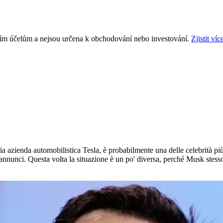
ním účelům a nejsou určena k obchodování nebo investování.
Zjistit víc
a azienda automobilistica Tesla, è probabilmente una delle celebrità p
oi annunci. Questa volta la situazione è un po' diversa, perché Musk stes