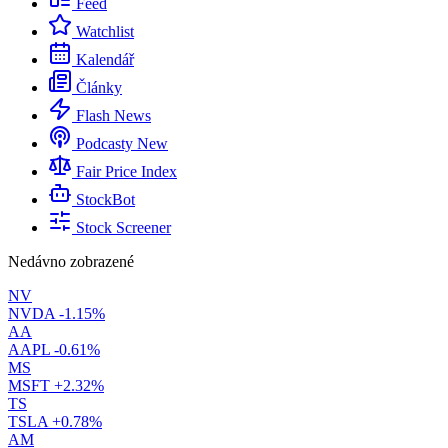
Feed
Watchlist
Kalendář
Články
Flash News
Podcasty
New
Fair Price Index
StockBot
Stock Screener
Nedávno zobrazené
NV
NVDA
-1.15%
AA
AAPL
-0.61%
MS
MSFT
+2.32%
TS
TSLA
+0.78%
AM