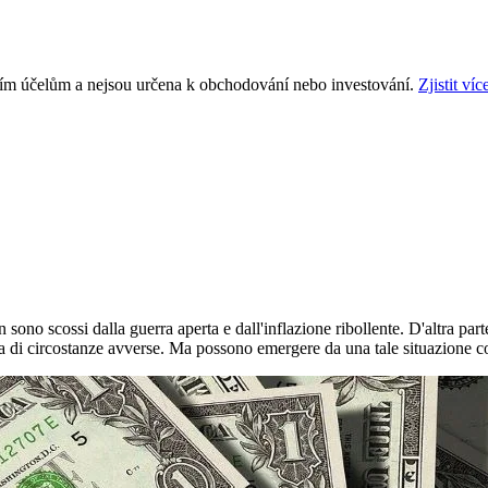
ním účelům a nejsou určena k obchodování nebo investování.
Zjistit víc
 sono scossi dalla guerra aperta e dall'inflazione ribollente. D'altra par
a di circostanze avverse. Ma possono emergere da una tale situazione com