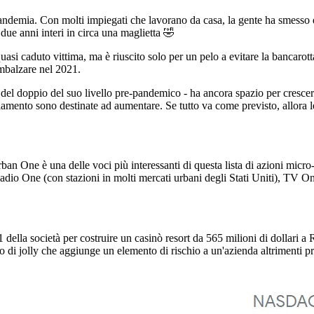
 pandemia. Con molti impiegati che lavorano da casa, la gente ha smesso di
 due anni interi in circa una maglietta 🤣
quasi caduto vittima, ma è riuscito solo per un pelo a evitare la bancarot
imbalzare nel 2021.
el doppio del suo livello pre-pandemico - ha ancora spazio per crescere.
liamento sono destinate ad aumentare. Se tutto va come previsto, allora le
rban One è una delle voci più interessanti di questa lista di azioni mic
o One (con stazioni in molti mercati urbani degli Stati Uniti), TV One 
21 della società per costruire un casinò resort da 565 milioni di dollari 
po di jolly che aggiunge un elemento di rischio a un'azienda altrimenti 