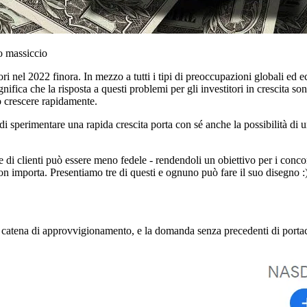
o massiccio
ori nel 2022 finora. In mezzo a tutti i tipi di preoccupazioni globali ed
ifica che la risposta a questi problemi per gli investitori in crescita so
o crescere rapidamente.
 di sperimentare una rapida crescita porta con sé anche la possibilità di
 di clienti può essere meno fedele - rendendoli un obiettivo per i conc
on importa. Presentiamo tre di questi e ognuno può fare il suo disegno :
lla catena di approvvigionamento, e la domanda senza precedenti di porta