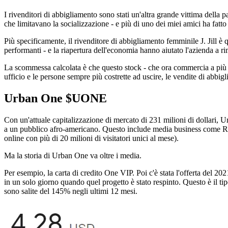
I rivenditori di abbigliamento sono stati un'altra grande vittima della
che limitavano la socializzazione - e più di uno dei miei amici ha fatto
Più specificamente, il rivenditore di abbigliamento femminile J. Jill è 
performanti - e la riapertura dell'economia hanno aiutato l'azienda a r
La scommessa calcolata è che questo stock - che ora commercia a più d
ufficio e le persone sempre più costrette ad uscire, le vendite di abbig
Urban One
$UONE
Con un'attuale capitalizzazione di mercato di 231 milioni di dollari, U
a un pubblico afro-americano. Questo include media business come Radi
online con più di 20 milioni di visitatori unici al mese).
Ma la storia di Urban One va oltre i media.
Per esempio, la carta di credito One VIP. Poi c'è stata l'offerta del 20
in un solo giorno quando quel progetto è stato respinto. Questo è il ti
sono salite del 145% negli ultimi 12 mesi.