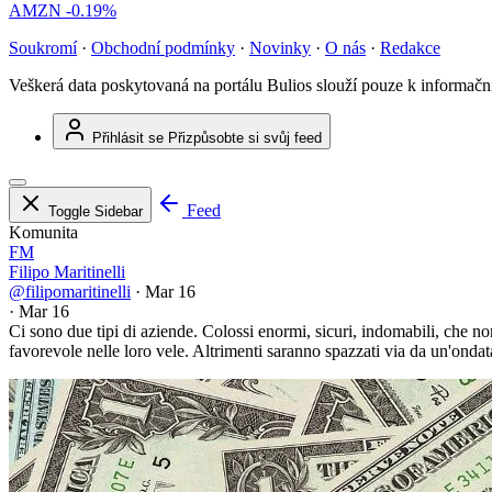
AMZN
-0.19%
Soukromí
·
Obchodní podmínky
·
Novinky
·
O nás
·
Redakce
Veškerá data poskytovaná na portálu Bulios slouží pouze k informač
Přihlásit se
Přizpůsobte si svůj feed
Feed
Toggle Sidebar
Komunita
FM
Filipo Maritinelli
@filipomaritinelli
·
Mar 16
·
Mar 16
Ci sono due tipi di aziende. Colossi enormi, sicuri, indomabili, che non
favorevole nelle loro vele. Altrimenti saranno spazzati via da un'ondat