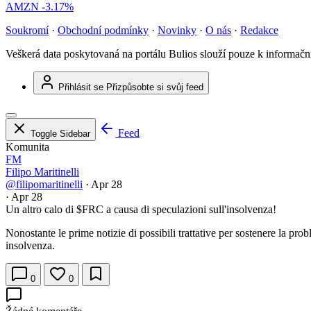
AMZN
-3.17%
Soukromí
·
Obchodní podmínky
·
Novinky
·
O nás
·
Redakce
Veškerá data poskytovaná na portálu Bulios slouží pouze k informač
Přihlásit se
Přizpůsobte si svůj feed
Feed
Toggle Sidebar
Komunita
FM
Filipo Maritinelli
@filipomaritinelli
·
Apr 28
·
Apr 28
Un altro calo di
$FRC
a causa di speculazioni sull'insolvenza!
Nonostante le prime notizie di possibili trattative per sostenere la pr
insolvenza.
0
0