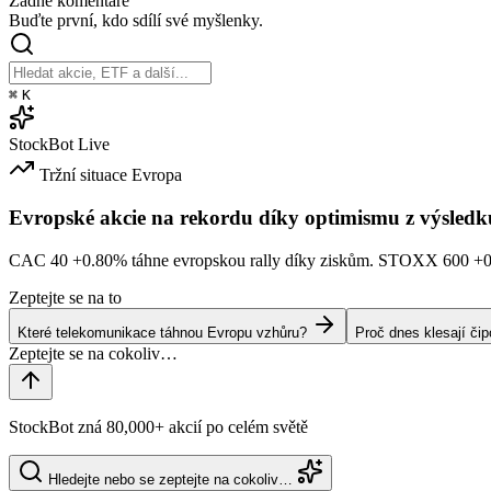
Žádné komentáře
Buďte první, kdo sdílí své myšlenky.
⌘
K
StockBot
Live
Tržní situace
Evropa
Evropské akcie na rekordu díky optimismu z výsledk
CAC 40
+0.80%
táhne evropskou rally díky ziskům. STOXX 600
+
Zeptejte se na to
Které telekomunikace táhnou Evropu vzhůru?
Proč dnes klesají či
StockBot zná 80,000+ akcií po celém světě
Hledejte nebo se zeptejte na cokoliv…