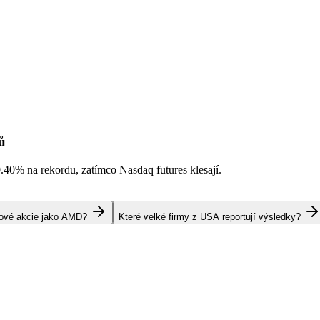
ů
0.40%
na rekordu, zatímco Nasdaq futures klesají.
pové akcie jako AMD?
Které velké firmy z USA reportují výsledky?