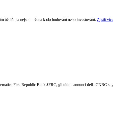
ním účelům a nejsou určena k obchodování nebo investování.
Zjistit víc
oblematica First Republic Bank
$FRC
, gli ultimi annunci della CNBC sug