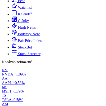
Feed
Watchlist
Kalendář
Články
Flash News
Podcasty
New
Fair Price Index
StockBot
Stock Screener
Nedávno zobrazené
NV
NVDA
+1.09%
AA
AAPL
+0.53%
MS
MSFT
-1.79%
TS
TSLA
-0.58%
AM