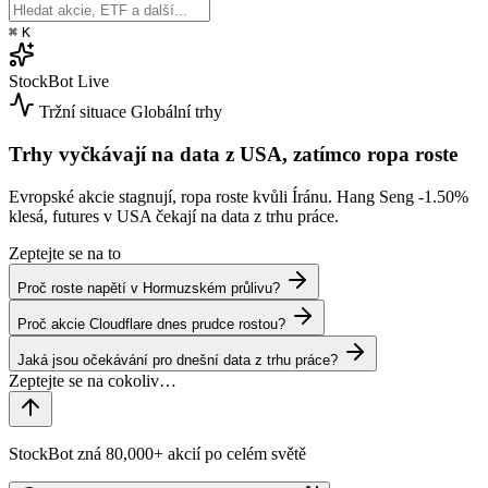
⌘
K
StockBot
Live
Tržní situace
Globální trhy
Trhy vyčkávají na data z USA, zatímco ropa roste
Evropské akcie stagnují, ropa roste kvůli Íránu. Hang Seng
-1.50%
klesá, futures v USA čekají na data z trhu práce.
Zeptejte se na to
Proč roste napětí v Hormuzském průlivu?
Proč akcie Cloudflare dnes prudce rostou?
Jaká jsou očekávání pro dnešní data z trhu práce?
StockBot zná 80,000+ akcií po celém světě