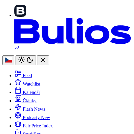
v2
Feed
Watchlist
Kalendář
Články
Flash News
Podcasty
New
Fair Price Index