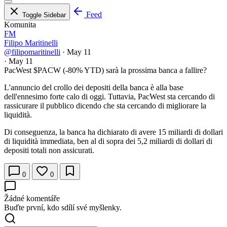
Feed
Toggle Sidebar
Komunita
FM
Filipo Maritinelli
@filipomaritinelli
·
May 11
·
May 11
PacWest
$PACW
(-80% YTD) sarà la prossima banca a fallire?
L'annuncio del crollo dei depositi della banca è alla base
dell'ennesimo forte calo di oggi. Tuttavia, PacWest sta cercando di
rassicurare il pubblico dicendo che sta cercando di migliorare la
liquidità.
Di conseguenza, la banca ha dichiarato di avere 15 miliardi di dollari
di liquidità immediata, ben al di sopra dei 5,2 miliardi di dollari di
depositi totali non assicurati.
0
0
Žádné komentáře
Buďte první, kdo sdílí své myšlenky.