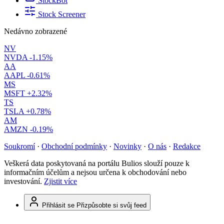
StockBot
Stock Screener
Nedávno zobrazené
NV
NVDA
-1.15%
AA
AAPL
-0.61%
MS
MSFT
+2.32%
TS
TSLA
+0.78%
AM
AMZN
-0.19%
Soukromí
·
Obchodní podmínky
·
Novinky
·
O nás
·
Redakce
Veškerá data poskytovaná na portálu Bulios slouží pouze k
informačním účelům a nejsou určena k obchodování nebo
investování.
Zjistit více
Přihlásit se
Přizpůsobte si svůj feed