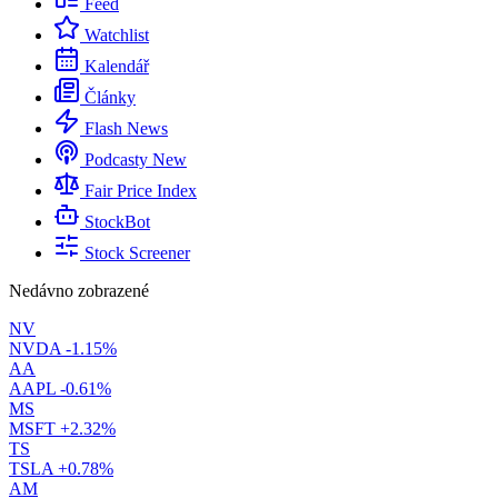
Feed
Watchlist
Kalendář
Články
Flash News
Podcasty
New
Fair Price Index
StockBot
Stock Screener
Nedávno zobrazené
NV
NVDA
-1.15%
AA
AAPL
-0.61%
MS
MSFT
+2.32%
TS
TSLA
+0.78%
AM