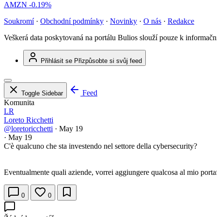
AMZN
-0.19%
Soukromí
·
Obchodní podmínky
·
Novinky
·
O nás
·
Redakce
Veškerá data poskytovaná na portálu Bulios slouží pouze k informač
Přihlásit se
Přizpůsobte si svůj feed
Feed
Toggle Sidebar
Komunita
LR
Loreto Ricchetti
@loretoricchetti
·
May 19
·
May 19
C'è qualcuno che sta investendo nel settore della cybersecurity?
Eventualmente quali aziende, vorrei aggiungere qualcosa al mio porta
0
0