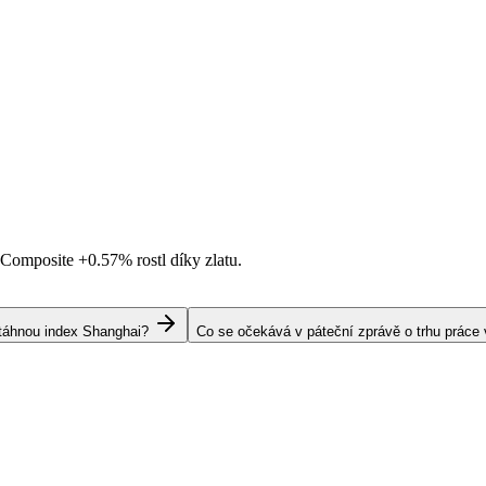
i Composite
+0.57%
rostl díky zlatu.
s táhnou index Shanghai?
Co se očekává v páteční zprávě o trhu práce