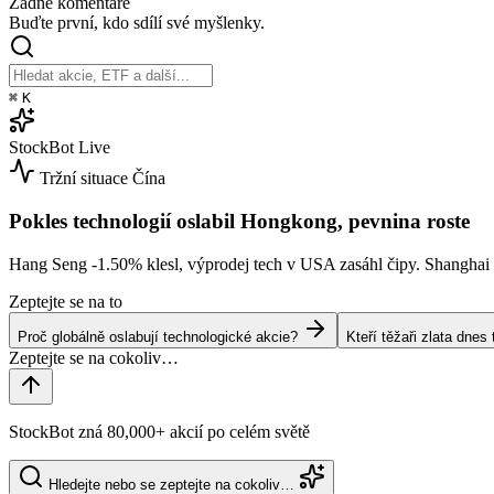
Žádné komentáře
Buďte první, kdo sdílí své myšlenky.
⌘
K
StockBot
Live
Tržní situace
Čína
Pokles technologií oslabil Hongkong, pevnina roste
Hang Seng
-1.50%
klesl, výprodej tech v USA zasáhl čipy. Shangha
Zeptejte se na to
Proč globálně oslabují technologické akcie?
Kteří těžaři zlata dne
StockBot zná 80,000+ akcií po celém světě
Hledejte nebo se zeptejte na cokoliv…