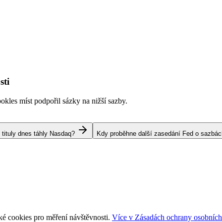
sti
kles míst podpořil sázky na nižší sazby.
 tituly dnes táhly Nasdaq?
Kdy proběhne další zasedání Fed o sazbá
ké cookies pro měření návštěvnosti.
Více v Zásadách ochrany osobních