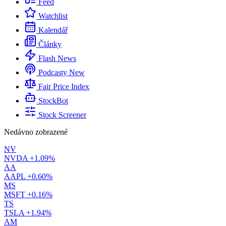
Feed
Watchlist
Kalendář
Články
Flash News
Podcasty
New
Fair Price Index
StockBot
Stock Screener
Nedávno zobrazené
NV
NVDA
+1.09%
AA
AAPL
+0.60%
MS
MSFT
+0.16%
TS
TSLA
+1.94%
AM