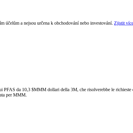
ním účelům a nejsou určena k obchodování nebo investování.
Zjistit víc
 sui PFAS da 10,3
$MMM
dollari della 3M, che risolverebbe le richiest
guata per MMM.