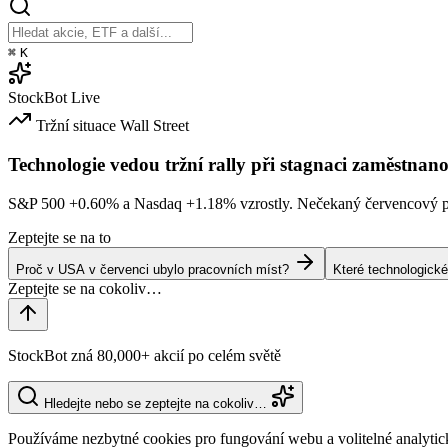
⌘
K
StockBot
Live
Tržní situace
Wall Street
Technologie vedou tržní rally při stagnaci zaměstnano
S&P 500
+0.60%
a Nasdaq
+1.18%
vzrostly. Nečekaný červencový po
Zeptejte se na to
Proč v USA v červenci ubylo pracovních míst?
Které technologické
StockBot zná 80,000+ akcií po celém světě
Hledejte nebo se zeptejte na cokoliv…
Používáme nezbytné cookies pro fungování webu a volitelné analytic