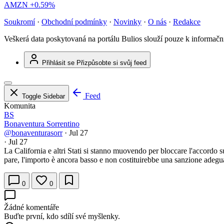
AMZN
+0.59%
Soukromí
·
Obchodní podmínky
·
Novinky
·
O nás
·
Redakce
Veškerá data poskytovaná na portálu Bulios slouží pouze k informač
Přihlásit se
Přizpůsobte si svůj feed
Feed
Toggle Sidebar
Komunita
BS
Bonaventura Sorrentino
@bonaventurasorr
·
Jul 27
·
Jul 27
La California e altri Stati si stanno muovendo per bloccare l'accordo
pare, l'importo è ancora basso e non costituirebbe una sanzione ade
0
0
Žádné komentáře
Buďte první, kdo sdílí své myšlenky.