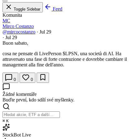
Feed
Toggle Sidebar
Komunita
MC
Mirco Costanzo
@mircocostanzo
·
Jul 29
·
Jul 29
Buon sabato,
cosa ne pensate di LivePerson
$LPSN
, una società di AI. Ha
attraversato una fase di forte contrazione e dovrebbe cambiare il
management alla fine dell'anno.
0
0
Žádné komentáře
Buďte první, kdo sdílí své myšlenky.
⌘
K
StockBot
Live