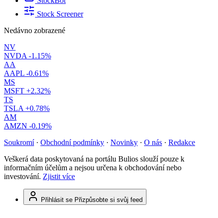
StockBot
Stock Screener
Nedávno zobrazené
NV
NVDA
-1.15%
AA
AAPL
-0.61%
MS
MSFT
+2.32%
TS
TSLA
+0.78%
AM
AMZN
-0.19%
Soukromí
·
Obchodní podmínky
·
Novinky
·
O nás
·
Redakce
Veškerá data poskytovaná na portálu Bulios slouží pouze k
informačním účelům a nejsou určena k obchodování nebo
investování.
Zjistit více
Přihlásit se
Přizpůsobte si svůj feed