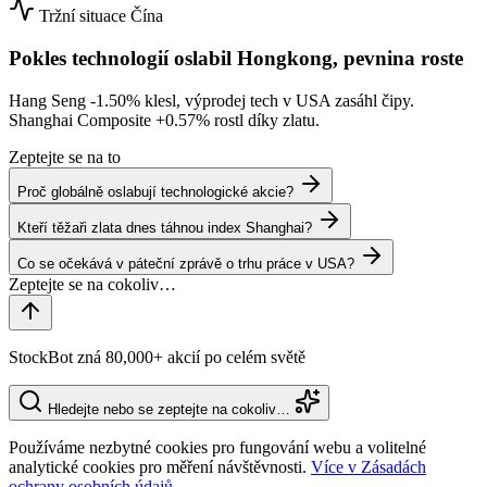
Tržní situace
Čína
Pokles technologií oslabil Hongkong, pevnina roste
Hang Seng
-1.50%
klesl, výprodej tech v USA zasáhl čipy.
Shanghai Composite
+0.57%
rostl díky zlatu.
Zeptejte se na to
Proč globálně oslabují technologické akcie?
Kteří těžaři zlata dnes táhnou index Shanghai?
Co se očekává v páteční zprávě o trhu práce v USA?
StockBot zná 80,000+ akcií po celém světě
Hledejte nebo se zeptejte na cokoliv…
Používáme nezbytné cookies pro fungování webu a volitelné
analytické cookies pro měření návštěvnosti.
Více v Zásadách
ochrany osobních údajů.