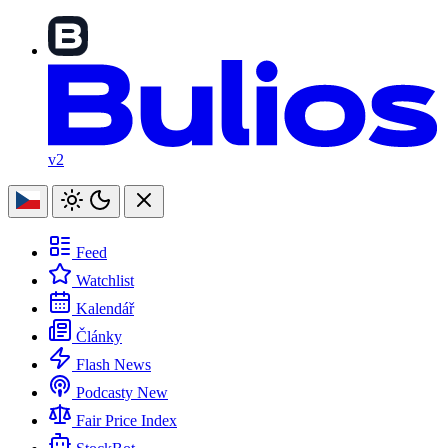
v2
Feed
Watchlist
Kalendář
Články
Flash News
Podcasty
New
Fair Price Index