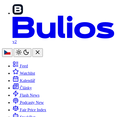
v2
Feed
Watchlist
Kalendář
Články
Flash News
Podcasty
New
Fair Price Index