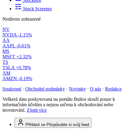
StockBot
Stock Screener
Nedávno zobrazené
NV
NVDA
-1.15%
AA
AAPL
-0.61%
MS
MSFT
+2.32%
TS
TSLA
+0.78%
AM
AMZN
-0.19%
Soukromí
·
Obchodní podmínky
·
Novinky
·
O nás
·
Redakce
Veškerá data poskytovaná na portálu Bulios slouží pouze k
informačním účelům a nejsou určena k obchodování nebo
investování.
Zjistit více
Přihlásit se
Přizpůsobte si svůj feed