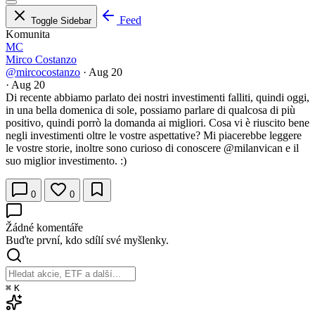
Feed
Toggle Sidebar
Komunita
MC
Mirco Costanzo
@mircocostanzo
·
Aug 20
·
Aug 20
Di recente abbiamo parlato dei nostri investimenti falliti, quindi oggi,
in una bella domenica di sole, possiamo parlare di qualcosa di più
positivo, quindi porrò la domanda ai migliori. Cosa vi è riuscito bene
negli investimenti oltre le vostre aspettative? Mi piacerebbe leggere
le vostre storie, inoltre sono curioso di conoscere
@milanvican
e il
suo miglior investimento. :)
0
0
Žádné komentáře
Buďte první, kdo sdílí své myšlenky.
⌘
K