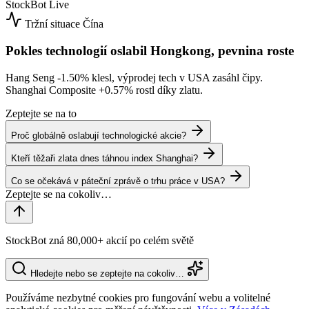
StockBot
Live
Tržní situace
Čína
Pokles technologií oslabil Hongkong, pevnina roste
Hang Seng
-1.50%
klesl, výprodej tech v USA zasáhl čipy.
Shanghai Composite
+0.57%
rostl díky zlatu.
Zeptejte se na to
Proč globálně oslabují technologické akcie?
Kteří těžaři zlata dnes táhnou index Shanghai?
Co se očekává v páteční zprávě o trhu práce v USA?
StockBot zná 80,000+ akcií po celém světě
Hledejte nebo se zeptejte na cokoliv…
Používáme nezbytné cookies pro fungování webu a volitelné