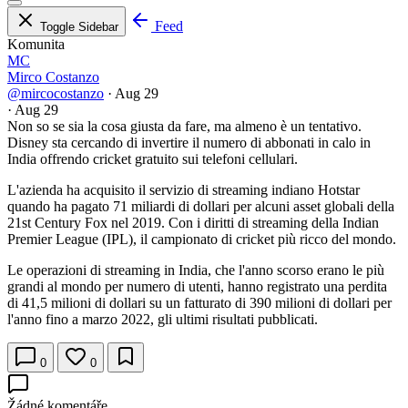
Feed
Toggle Sidebar
Komunita
MC
Mirco Costanzo
@mircocostanzo
·
Aug 29
·
Aug 29
Non so se sia la cosa giusta da fare, ma almeno è un tentativo.
Disney sta cercando di invertire il numero di abbonati in calo in
India offrendo cricket gratuito sui telefoni cellulari.
L'azienda ha acquisito il servizio di streaming indiano Hotstar
quando ha pagato 71 miliardi di dollari per alcuni asset globali della
21st Century Fox nel 2019. Con i diritti di streaming della Indian
Premier League (IPL), il campionato di cricket più ricco del mondo.
Le operazioni di streaming in India, che l'anno scorso erano le più
grandi al mondo per numero di utenti, hanno registrato una perdita
di 41,5 milioni di dollari su un fatturato di 390 milioni di dollari per
l'anno fino a marzo 2022, gli ultimi risultati pubblicati.
0
0
Žádné komentáře