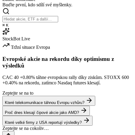
Buďte první, kdo sdílí své myšlenky.
⌘
K
StockBot
Live
Tržní situace
Evropa
Evropské akcie na rekordu díky optimismu z
výsledků
CAC 40
+0.80%
táhne evropskou rally díky ziskům. STOXX 600
+0.40%
na rekordu, zatímco Nasdaq futures klesají.
Zeptejte se na to
Které telekomunikace táhnou Evropu vzhůru?
Proč dnes klesají čipové akcie jako AMD?
Které velké firmy z USA reportují výsledky?