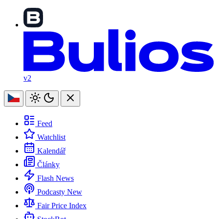
v2
Feed
Watchlist
Kalendář
Články
Flash News
Podcasty
New
Fair Price Index