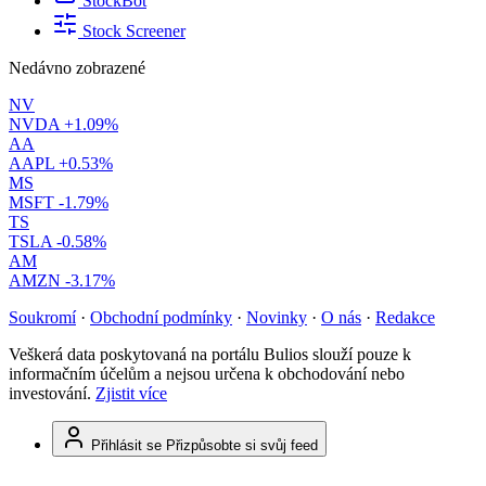
StockBot
Stock Screener
Nedávno zobrazené
NV
NVDA
+1.09%
AA
AAPL
+0.53%
MS
MSFT
-1.79%
TS
TSLA
-0.58%
AM
AMZN
-3.17%
Soukromí
·
Obchodní podmínky
·
Novinky
·
O nás
·
Redakce
Veškerá data poskytovaná na portálu Bulios slouží pouze k
informačním účelům a nejsou určena k obchodování nebo
investování.
Zjistit více
Přihlásit se
Přizpůsobte si svůj feed