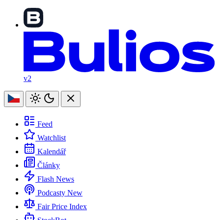
v2
Feed
Watchlist
Kalendář
Články
Flash News
Podcasty
New
Fair Price Index