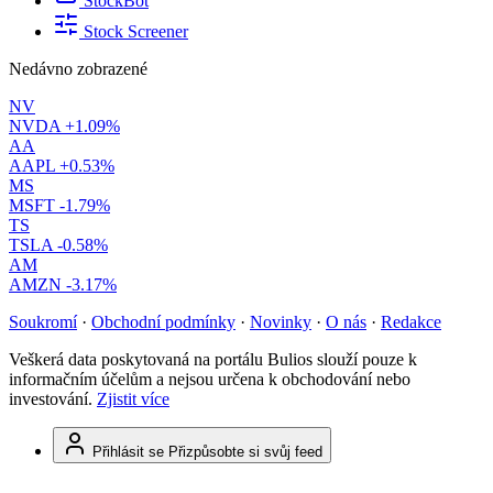
StockBot
Stock Screener
Nedávno zobrazené
NV
NVDA
+1.09%
AA
AAPL
+0.53%
MS
MSFT
-1.79%
TS
TSLA
-0.58%
AM
AMZN
-3.17%
Soukromí
·
Obchodní podmínky
·
Novinky
·
O nás
·
Redakce
Veškerá data poskytovaná na portálu Bulios slouží pouze k
informačním účelům a nejsou určena k obchodování nebo
investování.
Zjistit více
Přihlásit se
Přizpůsobte si svůj feed