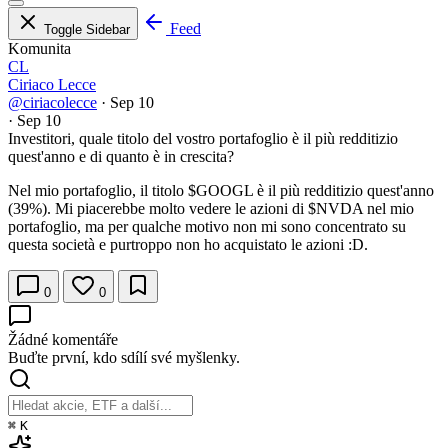
Feed
Toggle Sidebar
Komunita
CL
Ciriaco Lecce
@ciriacolecce
·
Sep 10
·
Sep 10
Investitori, quale titolo del vostro portafoglio è il più redditizio
quest'anno e di quanto è in crescita?
Nel mio portafoglio, il titolo
$GOOGL
è il più redditizio quest'anno
(39%). Mi piacerebbe molto vedere le azioni di
$NVDA
nel mio
portafoglio, ma per qualche motivo non mi sono concentrato su
questa società e purtroppo non ho acquistato le azioni :D.
0
0
Žádné komentáře
Buďte první, kdo sdílí své myšlenky.
⌘
K