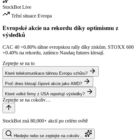
StockBot
Live
Tržní situace
Evropa
Evropské akcie na rekordu díky optimismu z
výsledků
CAC 40
+0.80%
táhne evropskou rally díky ziskům. STOXX 600
+0.40%
na rekordu, zatímco Nasdaq futures klesají.
Zeptejte se na to
Které telekomunikace táhnou Evropu vzhůru?
Proč dnes klesají čipové akcie jako AMD?
Které velké firmy z USA reportují výsledky?
StockBot zná 80,000+ akcií po celém světě
Hledejte nebo se zeptejte na cokoliv…