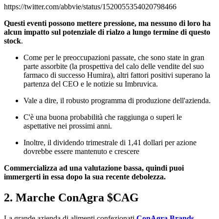
https://twitter.com/abbvie/status/1520055354020798466
Questi eventi possono mettere pressione, ma nessuno di loro ha
alcun impatto sul potenziale di rialzo a lungo termine di questo
stock
.
Come per le preoccupazioni passate, che sono state in gran
parte assorbite (la prospettiva del calo delle vendite del suo
farmaco di successo Humira), altri fattori positivi superano la
partenza del CEO e le notizie su Imbruvica.
Vale a dire, il robusto programma di produzione dell'azienda.
C'è una buona probabilità che raggiunga o superi le
aspettative nei prossimi anni.
Inoltre, il dividendo trimestrale di 1,41 dollari per azione
dovrebbe essere mantenuto e crescere
Commercializza ad una valutazione bassa, quindi puoi
immergerti in essa dopo la sua recente debolezza.
2. Marche ConAgra
$CAG
La grande azienda di alimenti confezionati
ConAgra Brands