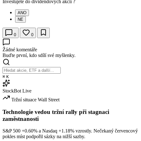
Investujete do dividendových akcií ?
ANO
NE
0
0
Žádné komentáře
Buďte první, kdo sdílí své myšlenky.
⌘
K
StockBot
Live
Tržní situace
Wall Street
Technologie vedou tržní rally při stagnaci
zaměstnanosti
S&P 500
+0.60%
a Nasdaq
+1.18%
vzrostly. Nečekaný červencový
pokles míst podpořil sázky na nižší sazby.