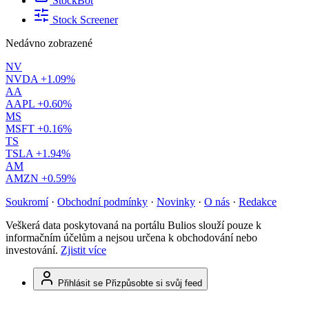
StockBot
Stock Screener
Nedávno zobrazené
NV
NVDA
+1.09%
AA
AAPL
+0.60%
MS
MSFT
+0.16%
TS
TSLA
+1.94%
AM
AMZN
+0.59%
Soukromí
·
Obchodní podmínky
·
Novinky
·
O nás
·
Redakce
Veškerá data poskytovaná na portálu Bulios slouží pouze k
informačním účelům a nejsou určena k obchodování nebo
investování.
Zjistit více
Přihlásit se
Přizpůsobte si svůj feed