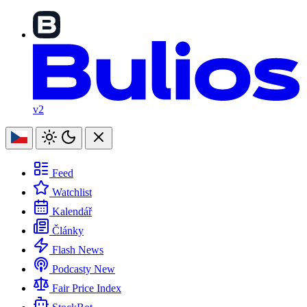
v2
Feed
Watchlist
Kalendář
Články
Flash News
Podcasty
New
Fair Price Index