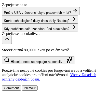
Zeptejte se na to
Proč v USA v červenci ubylo pracovních míst?
Které technologické tituly dnes táhly Nasdaq?
Kdy proběhne další zasedání Fed o sazbách?
StockBot zná 80,000+ akcií po celém světě
Hledejte nebo se zeptejte na cokoliv…
Používáme nezbytné cookies pro fungování webu a volitelné
analytické cookies pro měření návštěvnosti.
Více v Zásadách
ochrany osobních údajů.
Odmítnout
Přijmout