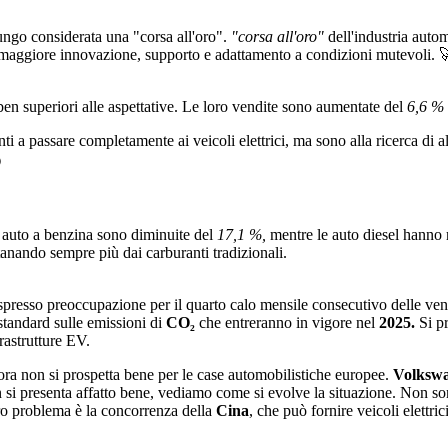
 lungo considerata una "corsa all'oro".
"corsa all'oro"
dell'industria auto
ri maggiore innovazione, supporto e adattamento a condizioni mutevoli. 
 ben superiori alle aspettative. Le loro vendite sono aumentate del
6,6 %
nti a passare completamente ai veicoli elettrici, ma sono alla ricerca di 

i auto a benzina sono diminuite del
17,1 %,
mentre le auto diesel hanno 
tanando sempre più dai carburanti tradizionali.
presso preoccupazione per il quarto calo mensile consecutivo delle vendi
i standard sulle emissioni di
CO₂
che entreranno in vigore nel
2025.
Si p
rastrutture EV.
ora non si prospetta bene per le case automobilistiche europee.
Volksw
si presenta affatto bene, vediamo come si evolve la situazione. Non s
ltro problema è la concorrenza della
Cina
, che può fornire veicoli elettrici