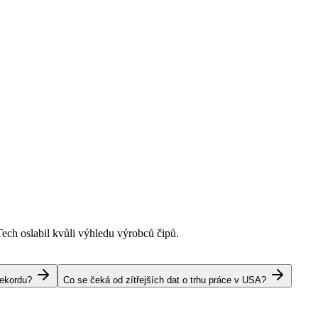
Tech oslabil kvůli výhledu výrobců čipů.
rekordu?
Co se čeká od zítřejších dat o trhu práce v USA?