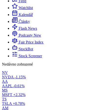
Feed
Watchlist
Kalendář
Články
Flash News
Podcasty
New
Fair Price Index
StockBot
Stock Screener
Nedávno zobrazené
NV
NVDA
-1.15%
AA
AAPL
-0.61%
MS
MSFT
+2.32%
TS
TSLA
+0.78%
AM