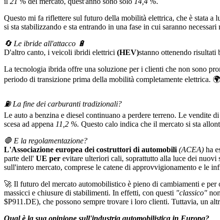
il
21 %
del mercato, quest'anno sono solo
14,4 %
.
Questo mi fa riflettere sul futuro della mobilità elettrica, che è stata a
si sta stabilizzando e sta entrando in una fase in cui saranno necessa
🔄 Le ibride all'attacco 🔋
D'altro canto, i veicoli ibridi elettrici
(HEV)
stanno ottenendo risultati
La tecnologia ibrida offre una soluzione per i clienti che non sono pro
periodo di transizione prima della mobilità completamente elettrica. 
⛽️ La fine dei carburanti tradizionali?
Le auto a benzina e diesel continuano a perdere terreno. Le vendite d
scesa ad appena
11,2 %.
Questo calo indica che il mercato si sta allon
🛑 E la regolamentazione?
L'Associazione europea dei costruttori di automobili
(ACEA)
ha es
parte dell'
UE per
evitare ulteriori cali, soprattutto alla luce dei nuov
sull'intero mercato, comprese le catene di approvvigionamento e le inf
🚀 Il futuro del mercato automobilistico è pieno di cambiamenti e per 
massicci e chiusure di stabilimenti. In effetti, con questi
"classico"
non 
$P911.DE
), che possono sempre trovare i loro clienti. Tuttavia, un a
Qual è la sua opinione sull'industria automobilistica in Europa?