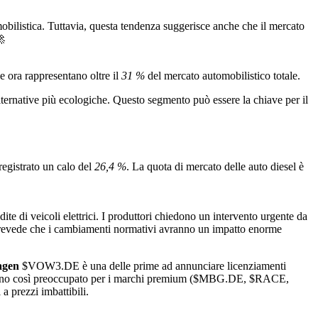
mobilistica. Tuttavia, questa tendenza suggerisce anche che il mercato
🚀
e ora rappresentano oltre il
31 %
del mercato automobilistico totale.
alternative più ecologiche. Questo segmento può essere la chiave per il
registrato un calo del
26,4 %
. La quota di mercato delle auto diesel è
te di veicoli elettrici. I produttori chiedono un intervento urgente da
revede che i cambiamenti normativi avranno un impatto enorme
agen
$VOW3.DE
è una delle prime ad annunciare licenziamenti
ono così preoccupato per i marchi premium (
$MBG.DE
,
$RACE
,
 a prezzi imbattibili.