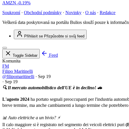
AMZN
-0.19%
Soukromí
·
Obchodní podmínky
·
Novinky
·
O nás
·
Redakce
Veškerá data poskytovaná na portálu Bulios slouží pouze k informač
Přihlásit se
Přizpůsobte si svůj feed
Feed
Toggle Sidebar
Komunita
FM
Filipo Maritinelli
@filipomaritinelli
·
Sep 19
·
Sep 19
🔍 Il mercato automobilistico dell'UE è in declino! 🚗
L'agosto 2024
ha portato segnali preoccupanti per l'industria automob
breve termine, ma anche cambiamenti a lungo termine che potrebbero in
📊 Auto elettriche a un bivio? ⚡️
Il calo maggiore si è registrato nel segmento dei veicoli elettrici puri
(