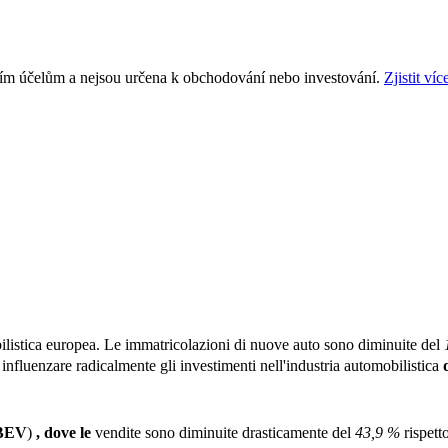
ním účelům a nejsou určena k obchodování nebo investování.
Zjistit víc
ilistica europea. Le immatricolazioni di nuove auto sono diminuite del
fluenzare radicalmente gli investimenti nell'industria automobilistica
d
BEV
)
, dove le
vendite sono diminuite drasticamente del
43,9 %
rispett