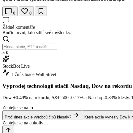
0
0
Žádné komentáře
Buďte první, kdo sdílí své myšlenky.
⌘
K
StockBot
Live
Tržní situace
Wall Street
Výprodej technologií stlačil Nasdaq, Dow na rekordu
Dow
+0.49%
na rekordu, S&P 500
-0.17%
a Nasdaq
-0.83%
klesly. 
Zeptejte se na to
Proč dnes akcie výrobců čipů klesaly?
Které akcie vynesly Dow k 