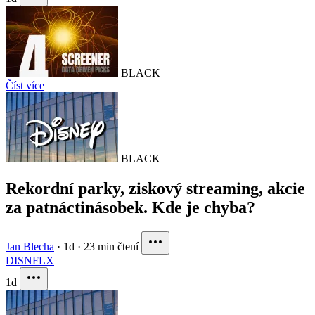
BLACK
Číst více
BLACK
Rekordní parky, ziskový streaming, akcie
za patnáctinásobek. Kde je chyba?
Jan Blecha
·
1d
·
23 min čtení
DIS
NFLX
1d