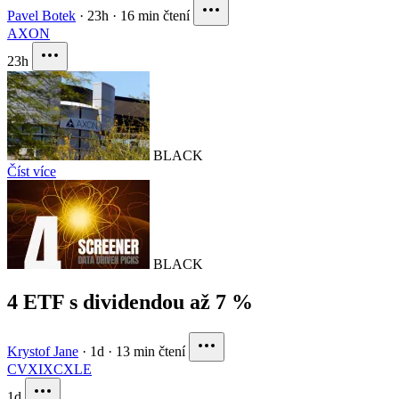
Pavel Botek
·
23h
·
16 min čtení
AXON
23h
BLACK
Číst více
BLACK
4 ETF s dividendou až 7 %
Krystof Jane
·
1d
·
13 min čtení
CVX
IXC
XLE
1d