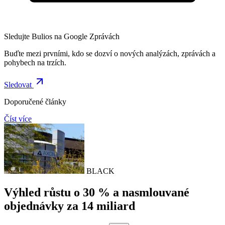
Sledujte Bulios na Google Zprávách
Buďte mezi prvními, kdo se dozví o nových analýzách, zprávách a
pohybech na trzích.
Sledovat
Doporučené články
Číst více
BLACK
Výhled růstu o 30 % a nasmlouvané
objednávky za 14 miliard