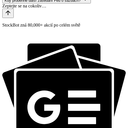
Kdy proběhne další zasedání Fed o sazbách?
StockBot zná 80,000+ akcií po celém světě