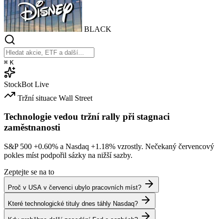
BLACK
⌘
K
StockBot
Live
Tržní situace
Wall Street
Technologie vedou tržní rally při stagnaci
zaměstnanosti
S&P 500
+0.60%
a Nasdaq
+1.18%
vzrostly. Nečekaný červencový
pokles míst podpořil sázky na nižší sazby.
Zeptejte se na to
Proč v USA v červenci ubylo pracovních míst?
Které technologické tituly dnes táhly Nasdaq?