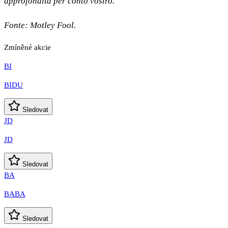
approfondita per conto vostro.
Fonte:
Motley Fool.
Zmíněné akcie
BI
BIDU
Sledovat
JD
JD
Sledovat
BA
BABA
Sledovat