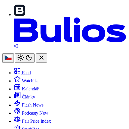
v2
Feed
Watchlist
Kalendář
Články
Flash News
Podcasty
New
Fair Price Index