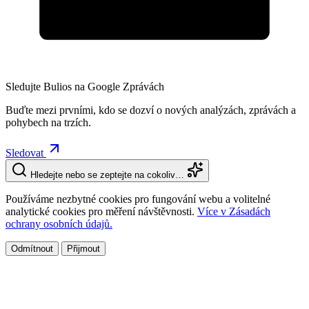
Sledujte Bulios na Google Zprávách
Buďte mezi prvními, kdo se dozví o nových analýzách, zprávách a
pohybech na trzích.
Sledovat
Hledejte nebo se zeptejte na cokoliv…
Používáme nezbytné cookies pro fungování webu a volitelné
analytické cookies pro měření návštěvnosti.
Více v Zásadách
ochrany osobních údajů.
Odmítnout
Přijmout