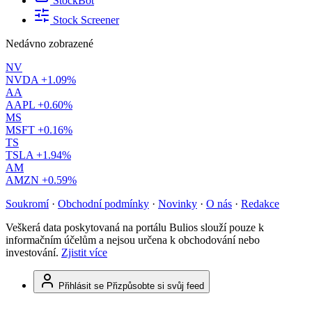
StockBot
Stock Screener
Nedávno zobrazené
NV
NVDA
+1.09%
AA
AAPL
+0.60%
MS
MSFT
+0.16%
TS
TSLA
+1.94%
AM
AMZN
+0.59%
Soukromí
·
Obchodní podmínky
·
Novinky
·
O nás
·
Redakce
Veškerá data poskytovaná na portálu Bulios slouží pouze k
informačním účelům a nejsou určena k obchodování nebo
investování.
Zjistit více
Přihlásit se
Přizpůsobte si svůj feed