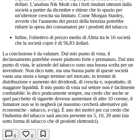
dollari. L'analista Nik Modi cita i forti risultati ottenuti dalla
società a partire da dicembre e ritiene che lo spazio per
un'ulteriore crescita sia limitato. Come Morgan Stanley,
avverte che l'aumento dei prezzi della benzina potrebbe
ridurre la spesa dei consumatori per i prodotti del tabacco.
Infine, l'obiettivo di prezzo medio di Altria tra le 16 società
che la società copre è di 56,83 dollari.
La conclusione è da valutare. Dal mio punto di vista, il
declassamento potrebbe essere piuttosto forte e prematuro. Dal mio
punto di vista, le aziende del tabacco sono una buona scelta per un
investitore. Non dico tutte, ma una buona parte di queste società
vanta una storia a lungo termine nel mercato, in termini di
distribuzione e aumento dei dividendi, di crescita e, soprattutto, di
maggiore liquidità. Il mio punto di vista sul settore non è facilmente
confutabile: lo dico praticamente sempre, ma credo che anche se
quel pacchetto di sigarette dovesse aumentare di altre 10 corone, il
fumatore non se lo negherà (al massimo cercherà alternative più
economiche - tabacco, e-cig). È uno dei motivi per cui credo che
l'industria del tabacco sarà ancora presente tra 5, 10, 20 anni (sia
sotto forma di tabacco che di prodotti elettronici).
0
0