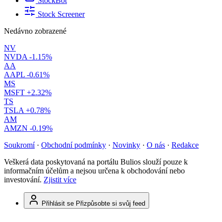
StockBot
Stock Screener
Nedávno zobrazené
NV
NVDA
-1.15%
AA
AAPL
-0.61%
MS
MSFT
+2.32%
TS
TSLA
+0.78%
AM
AMZN
-0.19%
Soukromí
·
Obchodní podmínky
·
Novinky
·
O nás
·
Redakce
Veškerá data poskytovaná na portálu Bulios slouží pouze k
informačním účelům a nejsou určena k obchodování nebo
investování.
Zjistit více
Přihlásit se
Přizpůsobte si svůj feed