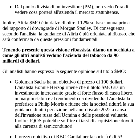
Dal punto di vista di un investitore (PM), non vedo l'ora di
vedere cosa porterà all'azienda il mercato statunitense.
Inoltre, Altria
$MO
è in rialzo di oltre il 12% su base annua prima
del rapporto di downgrade di Morgan Stanley. Di conseguenza,
secondo l'analista, la guidance di Altria è più orientata al ribasso, che
sarà confermata da queste pressioni fondamentali.
Tenendo presente questa visione ribassista, diamo un'occhiata a
come gli altri analisti vedono l'azienda del tabacco da 90
miliardi di dollari.
Gli analisti hanno espresso la seguente opinione sul titolo
$MO
:
Goldman Sachs ha un obiettivo di prezzo di 100 dollari.
L'analista Bonnie Herzog ritiene che il titolo
$MO
sia un
investimento interessante grazie al forte flusso di cassa libero,
ai margini stabili e al rendimento da dividendo. L'analista la
preferisce a Philip Morris e ritiene che la società ridurrà la sua
guidance di utili per azione nell'anno fiscale 2022 a causa
dell'invasione russa dell'Ucraina e delle pressioni valutarie.
Inoltre, IQOS potrebbe soffrire di tassi di acquisizione dovuti
alla carenza di semiconduttori.
Il prezzo obiettivo di RBC Capital per la società è di 53