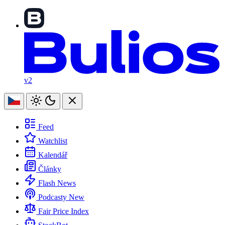
v2
Feed
Watchlist
Kalendář
Články
Flash News
Podcasty
New
Fair Price Index