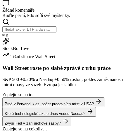
Žádné komentáře
Buďte první, kdo sdílí své myšlenky.
⌘
K
StockBot
Live
Tržní situace
Wall Street
Wall Street roste po slabé zprávě z trhu práce
S&P 500
+0.20%
a Nasdaq
+0.50%
rostou, pokles zaměstnanosti
mírní obavy ze sazeb. Evropa je stabilní.
Zeptejte se na to
Proč v červenci klesl počet pracovních míst v USA?
Které technologické akcie dnes vedou Nasdaq?
Zvýší Fed v září úrokové sazby?