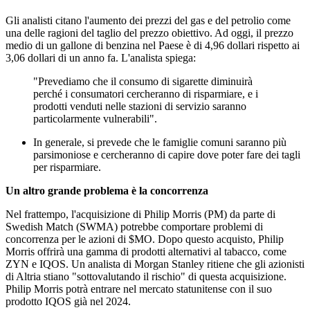
Gli analisti citano l'aumento dei prezzi del gas e del petrolio come
una delle ragioni del taglio del prezzo obiettivo. Ad oggi, il prezzo
medio di un gallone di benzina nel Paese è di 4,96 dollari rispetto ai
3,06 dollari di un anno fa. L'analista spiega:
"Prevediamo che il consumo di sigarette diminuirà
perché i consumatori cercheranno di risparmiare, e i
prodotti venduti nelle stazioni di servizio saranno
particolarmente vulnerabili".
In generale, si prevede che le famiglie comuni saranno più
parsimoniose e cercheranno di capire dove poter fare dei tagli
per risparmiare.
Un altro grande problema è la concorrenza
Nel frattempo, l'acquisizione di Philip Morris (PM) da parte di
Swedish Match (SWMA) potrebbe comportare problemi di
concorrenza per le azioni di
$MO
. Dopo questo acquisto, Philip
Morris offrirà una gamma di prodotti alternativi al tabacco, come
ZYN e IQOS. Un analista di Morgan Stanley ritiene che gli azionisti
di Altria stiano "sottovalutando il rischio" di questa acquisizione.
Philip Morris potrà entrare nel mercato statunitense con il suo
prodotto IQOS già nel 2024.