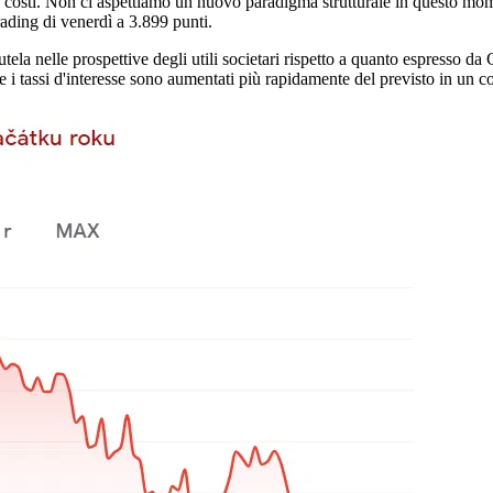
sui costi. Non ci aspettiamo un nuovo paradigma strutturale in questo mo
ading di venerdì a 3.899 punti.
utela nelle prospettive degli utili societari rispetto a quanto espresso
 i tassi d'interesse sono aumentati più rapidamente del previsto in un co