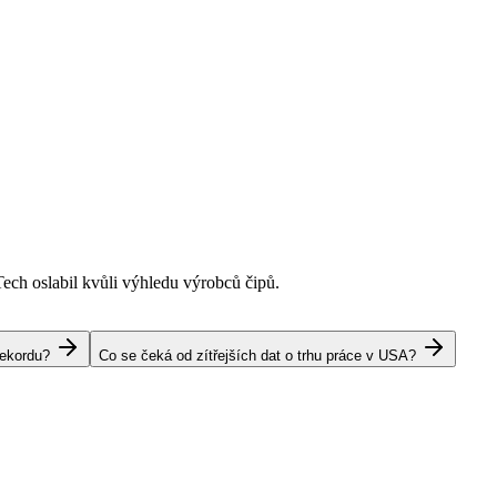
Tech oslabil kvůli výhledu výrobců čipů.
rekordu?
Co se čeká od zítřejších dat o trhu práce v USA?