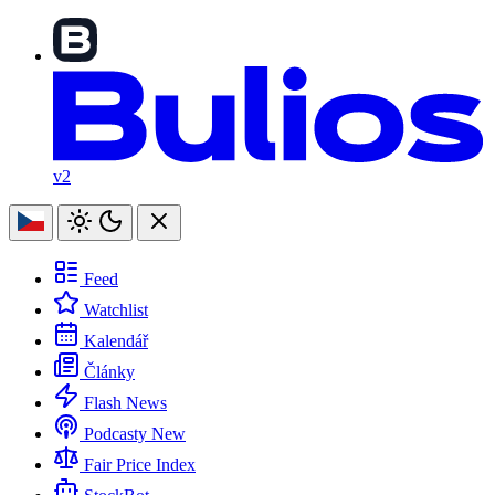
v2
Feed
Watchlist
Kalendář
Články
Flash News
Podcasty
New
Fair Price Index