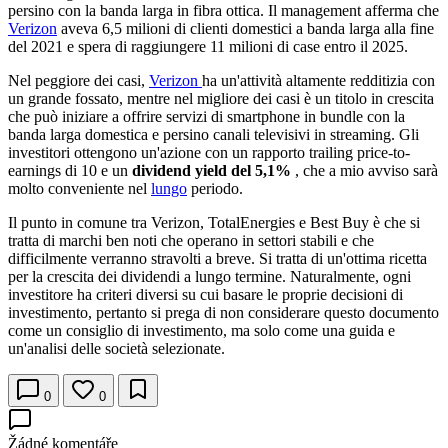
persino con la banda larga in fibra ottica. Il management afferma che
Verizon
aveva 6,5 milioni di clienti domestici a banda larga alla fine
del 2021 e spera di raggiungere 11 milioni di case entro il 2025.
Nel peggiore dei casi,
Verizon
ha un'attività altamente redditizia con
un grande fossato, mentre nel migliore dei casi è un titolo in crescita
che può iniziare a offrire servizi di smartphone in bundle con la
banda larga domestica e persino canali televisivi in streaming. Gli
investitori ottengono un'azione con un rapporto trailing price-to-
earnings di 10 e un
dividend yield del 5,1%
, che a mio avviso sarà
molto conveniente nel
lungo
periodo.
Il punto in comune tra Verizon, TotalEnergies e Best Buy è che si
tratta di marchi ben noti che operano in settori stabili e che
difficilmente verranno stravolti a breve. Si tratta di un'ottima ricetta
per la crescita dei dividendi a lungo termine. Naturalmente, ogni
investitore ha criteri diversi su cui basare le proprie decisioni di
investimento, pertanto si prega di non considerare questo documento
come un consiglio di investimento, ma solo come una guida e
un'analisi delle società selezionate.
0
0
Žádné komentáře