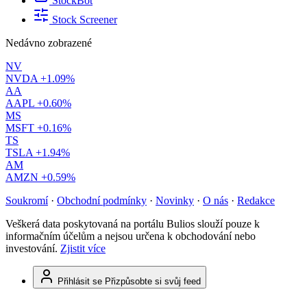
StockBot
Stock Screener
Nedávno zobrazené
NV
NVDA
+1.09%
AA
AAPL
+0.60%
MS
MSFT
+0.16%
TS
TSLA
+1.94%
AM
AMZN
+0.59%
Soukromí
·
Obchodní podmínky
·
Novinky
·
O nás
·
Redakce
Veškerá data poskytovaná na portálu Bulios slouží pouze k
informačním účelům a nejsou určena k obchodování nebo
investování.
Zjistit více
Přihlásit se
Přizpůsobte si svůj feed