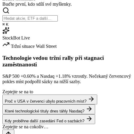
Buďte první, kdo sdílí své myšlenky.
⌘
K
StockBot
Live
Tržní situace
Wall Street
Technologie vedou tržní rally při stagnaci
zaměstnanosti
S&P 500
+0.60%
a Nasdaq
+1.18%
vzrostly. Nečekaný červencový
pokles míst podpořil sázky na nižší sazby.
Zeptejte se na to
Proč v USA v červenci ubylo pracovních míst?
Které technologické tituly dnes táhly Nasdaq?
Kdy proběhne další zasedání Fed o sazbách?