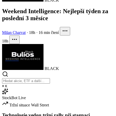
BLACK
Weekend Intelligence: Nejlepší týden za
poslední 3 měsíce
Milan Charvat
·
18h
·
16 min čtení
18h
BLACK
⌘
K
StockBot
Live
Tržní situace
Wall Street
Technologie vedou tržní rally při stagnaci