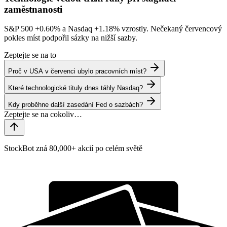
zaměstnanosti
S&P 500
+0.60%
a Nasdaq
+1.18%
vzrostly. Nečekaný červencový
pokles míst podpořil sázky na nižší sazby.
Zeptejte se na to
Proč v USA v červenci ubylo pracovních míst?
Které technologické tituly dnes táhly Nasdaq?
Kdy proběhne další zasedání Fed o sazbách?
StockBot zná 80,000+ akcií po celém světě