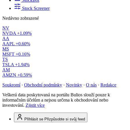
StockBot
Stock Screener
Nedávno zobrazené
NV
NVDA
+1.09%
AA
AAPL
+0.60%
MS
MSFT
+0.16%
TS
TSLA
+1.94%
AM
AMZN
+0.59%
Soukromí
·
Obchodní podmínky
·
Novinky
·
O nás
·
Redakce
Veškerá data poskytovaná na portálu Bulios slouží pouze k
informačním účelům a nejsou určena k obchodování nebo
investování.
Zjistit více
Přihlásit se
Přizpůsobte si svůj feed