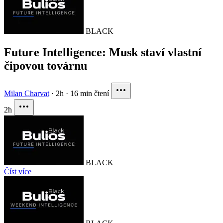
BLACK
Future Intelligence: Musk staví vlastní
čipovou továrnu
Milan Charvat
·
2h
·
16 min čtení
2h
BLACK
Číst více