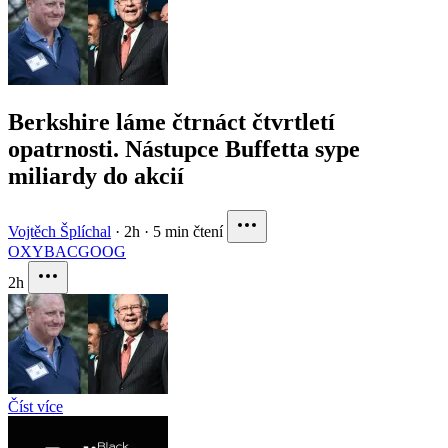
Berkshire láme čtrnáct čtvrtletí
opatrnosti. Nástupce Buffetta sype
miliardy do akcií
Vojtěch Šplíchal
·
2h
·
5 min čtení
OXY
BAC
GOOG
2h
Číst více