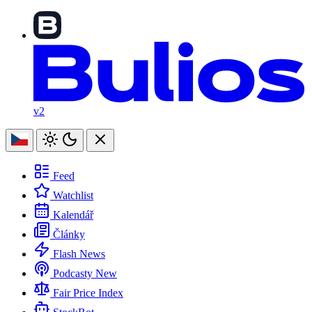
v2
Feed
Watchlist
Kalendář
Články
Flash News
Podcasty
New
Fair Price Index