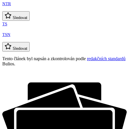
NTR
Sledovat
TS
TSN
Sledovat
Tento článek byl napsán a zkontrolován podle
redakčních standardů
Bulios.