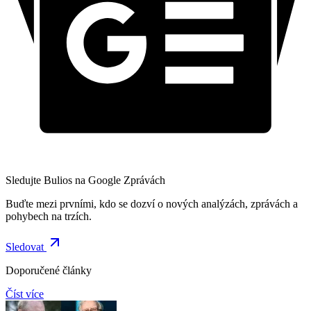
Sledujte Bulios na Google Zprávách
Buďte mezi prvními, kdo se dozví o nových analýzách, zprávách a
pohybech na trzích.
Sledovat
Doporučené články
Číst více