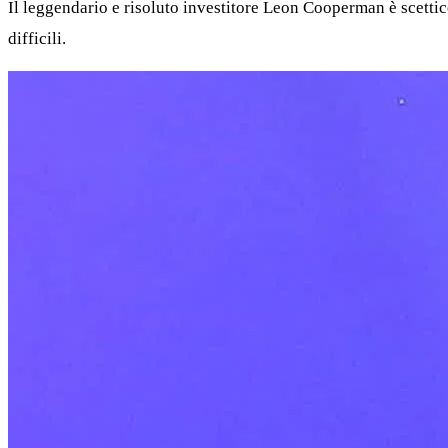
Il leggendario e risoluto investitore Leon Cooperman è scettico
difficili.