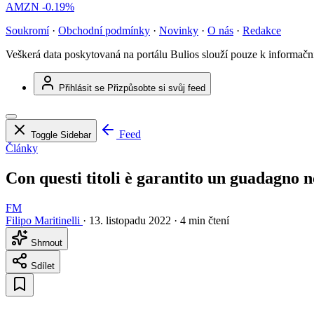
AMZN
-0.19%
Soukromí
·
Obchodní podmínky
·
Novinky
·
O nás
·
Redakce
Veškerá data poskytovaná na portálu Bulios slouží pouze k informač
Přihlásit se
Přizpůsobte si svůj feed
Feed
Toggle Sidebar
Články
Con questi titoli è garantito un guadagno n
FM
Filipo Maritinelli
·
13. listopadu 2022
·
4 min čtení
Shrnout
Sdílet