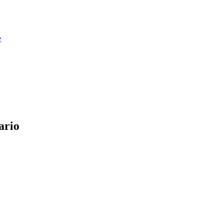
e
ario