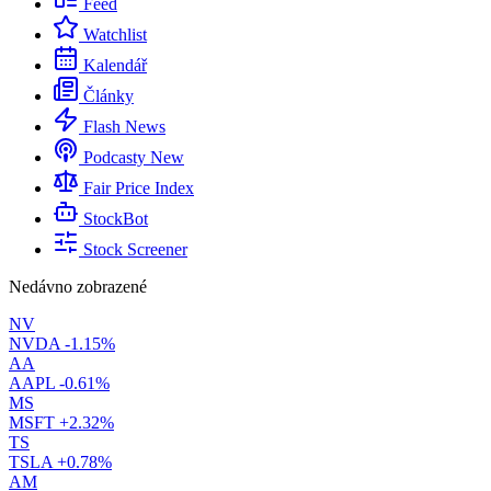
Feed
Watchlist
Kalendář
Články
Flash News
Podcasty
New
Fair Price Index
StockBot
Stock Screener
Nedávno zobrazené
NV
NVDA
-1.15%
AA
AAPL
-0.61%
MS
MSFT
+2.32%
TS
TSLA
+0.78%
AM