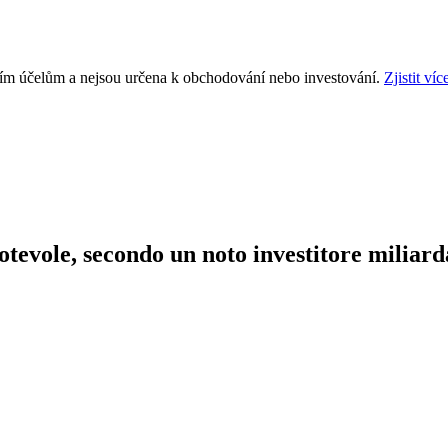
ním účelům a nejsou určena k obchodování nebo investování.
Zjistit víc
otevole, secondo un noto investitore miliard