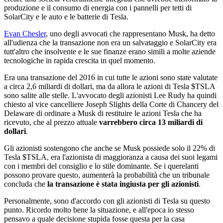
produzione e il consumo di energia con i pannelli per tetti di
SolarCity e le auto e le batterie di Tesla.
Evan Chesler
, uno degli avvocati che rappresentano Musk, ha detto
all'udienza che la transazione non era un salvataggio e SolarCity era
tutt'altro che insolvente e le sue finanze erano simili a molte aziende
tecnologiche in rapida crescita in quel momento.
Era una transazione del 2016 in cui tutte le azioni sono state valutate
a circa 2,6 miliardi di dollari, ma da allora le azioni di Tesla
$TSLA
sono salite alle stelle. L'avvocato degli azionisti Lee Rudy ha quindi
chiesto al vice cancelliere Joseph Slights della Corte di Chancery del
Delaware di ordinare a Musk di restituire le azioni Tesla che ha
ricevuto, che al prezzo attuale
varrebbero circa 13 miliardi di
dollari
.
Gli azionisti sostengono che anche se Musk possiede solo il 22% di
Tesla
$TSLA
, era l'azionista di maggioranza a causa dei suoi legami
con i membri del consiglio e lo stile dominante. Se i querelanti
possono provare questo, aumenterà la probabilità che un tribunale
concluda che
la transazione è stata ingiusta per gli azionisti
.
Personalmente, sono d'accordo con gli azionisti di Tesla su questo
punto. Ricordo molto bene la situazione, e all'epoca io stesso
pensavo a quale decisione stupida fosse questa per la casa