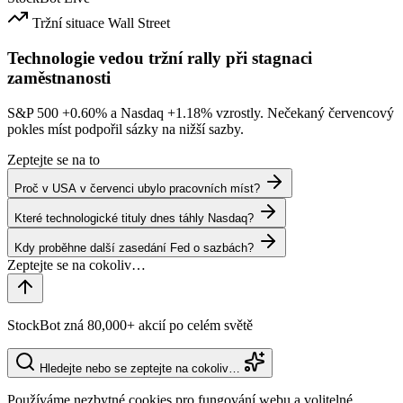
Tržní situace
Wall Street
Technologie vedou tržní rally při stagnaci
zaměstnanosti
S&P 500
+0.60%
a Nasdaq
+1.18%
vzrostly. Nečekaný červencový
pokles míst podpořil sázky na nižší sazby.
Zeptejte se na to
Proč v USA v červenci ubylo pracovních míst?
Které technologické tituly dnes táhly Nasdaq?
Kdy proběhne další zasedání Fed o sazbách?
StockBot zná 80,000+ akcií po celém světě
Hledejte nebo se zeptejte na cokoliv…
Používáme nezbytné cookies pro fungování webu a volitelné