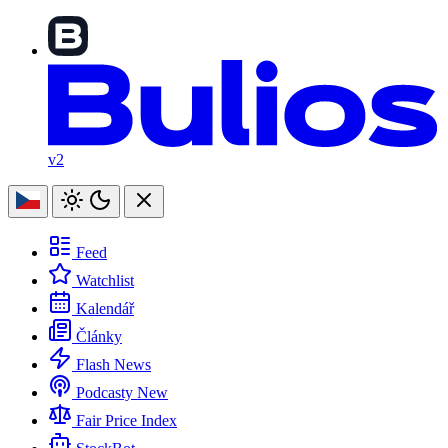
v2
Feed
Watchlist
Kalendář
Články
Flash News
Podcasty
New
Fair Price Index