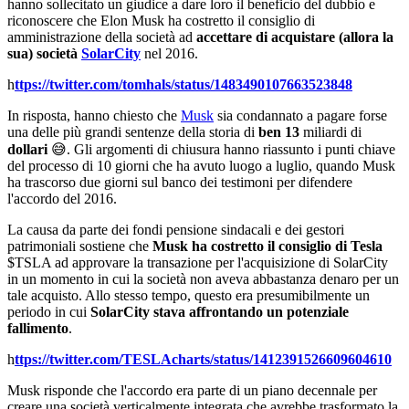
hanno sollecitato un giudice a dare loro il beneficio del dubbio e
riconoscere che Elon Musk ha costretto il consiglio di
amministrazione della società ad
accettare di acquistare (allora la
sua) società
SolarCity
nel 2016.
h
ttps://twitter.com/tomhals/status/1483490107663523848
In risposta, hanno chiesto che
Musk
sia condannato a pagare forse
una delle più grandi sentenze della storia di
ben 13
miliardi di
dollari
😅. Gli argomenti di chiusura hanno riassunto i punti chiave
del processo di 10 giorni che ha avuto luogo a luglio, quando Musk
ha trascorso due giorni sul banco dei testimoni per difendere
l'accordo del 2016.
La causa da parte dei fondi pensione sindacali e dei gestori
patrimoniali sostiene che
Musk ha costretto il consiglio di Tesla
$TSLA
ad approvare la transazione per l'acquisizione di SolarCity
in un momento in cui la società non aveva abbastanza denaro per un
tale acquisto. Allo stesso tempo, questo era presumibilmente un
periodo in cui
SolarCity stava affrontando un potenziale
fallimento
.
h
ttps://twitter.com/TESLAcharts/status/1412391526609604610
Musk risponde che l'accordo era parte di un piano decennale per
creare una società verticalmente integrata che avrebbe trasformato la