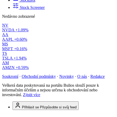
StockBot
Stock Screener
Nedávno zobrazené
NV
NVDA
+1.09%
AA
AAPL
+0.60%
MS
MSFT
+0.16%
TS
TSLA
+1.94%
AM
AMZN
+0.59%
Soukromí
·
Obchodní podmínky
·
Novinky
·
O nás
·
Redakce
Veškerá data poskytovaná na portálu Bulios slouží pouze k
informačním účelům a nejsou určena k obchodování nebo
investování.
Zjistit více
Přihlásit se
Přizpůsobte si svůj feed