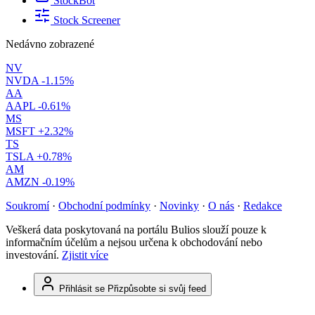
StockBot
Stock Screener
Nedávno zobrazené
NV
NVDA
-1.15%
AA
AAPL
-0.61%
MS
MSFT
+2.32%
TS
TSLA
+0.78%
AM
AMZN
-0.19%
Soukromí
·
Obchodní podmínky
·
Novinky
·
O nás
·
Redakce
Veškerá data poskytovaná na portálu Bulios slouží pouze k
informačním účelům a nejsou určena k obchodování nebo
investování.
Zjistit více
Přihlásit se
Přizpůsobte si svůj feed