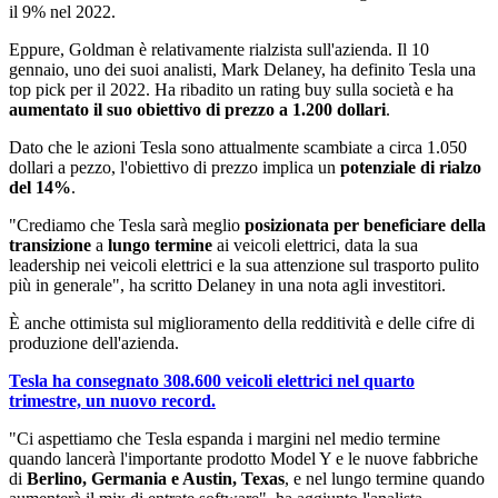
il 9% nel 2022.
Eppure, Goldman è relativamente rialzista sull'azienda. Il 10
gennaio, uno dei suoi analisti, Mark Delaney, ha definito Tesla una
top pick per il 2022. Ha ribadito un rating buy sulla società e ha
aumentato il suo obiettivo di prezzo a 1.200 dollari
.
Dato che le azioni Tesla sono attualmente scambiate a circa 1.050
dollari a pezzo, l'obiettivo di prezzo implica un
potenziale di rialzo
del 14%
.
"Crediamo che Tesla sarà meglio
posizionata per beneficiare della
transizione
a
lungo termine
ai veicoli elettrici, data la sua
leadership nei veicoli elettrici e la sua attenzione sul trasporto pulito
più in generale", ha scritto Delaney in una nota agli investitori.
È anche ottimista sul miglioramento della redditività e delle cifre di
produzione dell'azienda.
Tesla ha consegnato 308.600 veicoli elettrici nel quarto
trimestre, un nuovo record.
"Ci aspettiamo che Tesla espanda i margini nel medio termine
quando lancerà l'importante prodotto Model Y e le nuove fabbriche
di
Berlino, Germania e Austin, Texas
, e nel lungo termine quando