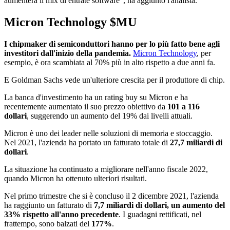
aumenterà il mix di entrate software", ha aggiunto l'analista.
Micron Technology
$MU
I chipmaker di semiconduttori hanno per lo più fatto bene agli
investitori dall'inizio della pandemia.
Micron Technology
, per
esempio, è ora scambiata al 70% più in alto rispetto a due anni fa.
E Goldman Sachs vede un'ulteriore crescita per il produttore di chip.
La banca d'investimento ha un rating buy su Micron e ha
recentemente aumentato il suo prezzo obiettivo da
101 a 116
dollari
, suggerendo un aumento del 19% dai livelli attuali.
Micron è uno dei leader nelle soluzioni di memoria e stoccaggio.
Nel 2021, l'azienda ha portato un fatturato totale di
27,7 miliardi di
dollari
.
La situazione ha continuato a migliorare nell'anno fiscale 2022,
quando Micron ha ottenuto ulteriori risultati.
Nel primo trimestre che si è concluso il 2 dicembre 2021, l'azienda
ha raggiunto un fatturato di
7,7 miliardi di dollari, un aumento del
33% rispetto all'anno precedente
. I guadagni rettificati, nel
frattempo, sono balzati del
177%
.