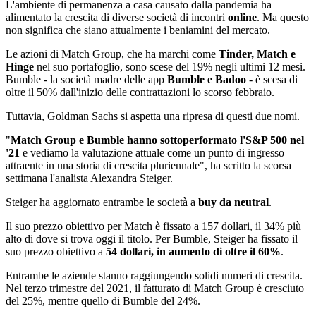
L'ambiente di permanenza a casa causato dalla pandemia ha
alimentato la crescita di diverse società di incontri
online
. Ma questo
non significa che siano attualmente i beniamini del mercato.
Le azioni di Match Group, che ha marchi come
Tinder, Match e
Hinge
nel suo portafoglio, sono scese del 19% negli ultimi 12 mesi.
Bumble - la società madre delle app
Bumble e Badoo
- è scesa di
oltre il 50% dall'inizio delle contrattazioni lo scorso febbraio.
Tuttavia, Goldman Sachs si aspetta una ripresa di questi due nomi.
"
Match Group e Bumble hanno sottoperformato l'S&P 500 nel
'21
e vediamo la valutazione attuale come un punto di ingresso
attraente in una storia di crescita pluriennale", ha scritto la scorsa
settimana l'analista Alexandra Steiger.
Steiger ha aggiornato entrambe le società a
buy da neutral
.
Il suo prezzo obiettivo per Match è fissato a 157 dollari, il 34% più
alto di dove si trova oggi il titolo. Per Bumble, Steiger ha fissato il
suo prezzo obiettivo a
54 dollari, in aumento di oltre il 60%
.
Entrambe le aziende stanno raggiungendo solidi numeri di crescita.
Nel terzo trimestre del 2021, il fatturato di Match Group è cresciuto
del 25%, mentre quello di Bumble del 24%.