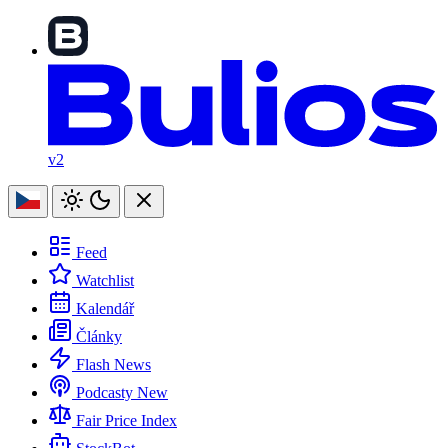
v2
Feed
Watchlist
Kalendář
Články
Flash News
Podcasty
New
Fair Price Index