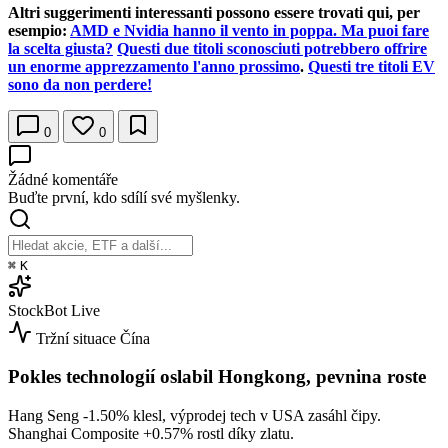
Altri suggerimenti interessanti possono essere trovati qui, per
esempio:
AMD e Nvidia hanno il vento in poppa. Ma puoi fare
la scelta giusta?
Questi due titoli sconosciuti potrebbero offrire
un enorme apprezzamento l'anno prossimo
.
Questi tre titoli EV
sono da non perdere!
0
0
Žádné komentáře
Buďte první, kdo sdílí své myšlenky.
⌘
K
StockBot
Live
Tržní situace
Čína
Pokles technologií oslabil Hongkong, pevnina roste
Hang Seng
-1.50%
klesl, výprodej tech v USA zasáhl čipy.
Shanghai Composite
+0.57%
rostl díky zlatu.