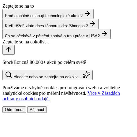
Zeptejte se na to
Proč globálně oslabují technologické akcie?
Kteří těžaři zlata dnes táhnou index Shanghai?
Co se očekává v páteční zprávě o trhu práce v USA?
StockBot zná 80,000+ akcií po celém světě
Hledejte nebo se zeptejte na cokoliv…
Používáme nezbytné cookies pro fungování webu a volitelné
analytické cookies pro měření návštěvnosti.
Více v Zásadách
ochrany osobních údajů.
Odmítnout
Přijmout