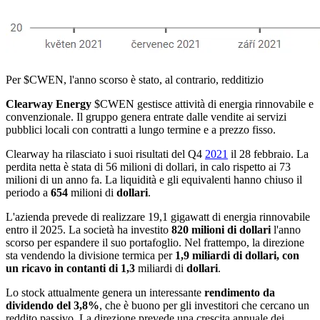
Per
$CWEN
, l'anno scorso è stato, al contrario, redditizio
Clearway Energy
$CWEN
gestisce attività di energia rinnovabile e
convenzionale. Il gruppo genera entrate dalle vendite ai servizi
pubblici locali con contratti a lungo termine e a prezzo fisso.
Clearway ha rilasciato i suoi risultati del Q4
2021
il 28 febbraio. La
perdita netta è stata di 56 milioni di dollari, in calo rispetto ai 73
milioni di un anno fa. La liquidità e gli equivalenti hanno chiuso il
periodo a
654
milioni di
dollari
.
L'azienda prevede di realizzare 19,1 gigawatt di energia rinnovabile
entro il 2025. La società ha investito
820 milioni di dollari
l'anno
scorso per espandere il suo portafoglio. Nel frattempo, la direzione
sta vendendo la divisione termica per
1,9 miliardi di dollari, con
un ricavo in contanti di 1,3
miliardi di
dollari
.
Lo stock attualmente genera un interessante
rendimento da
dividendo del 3,8%
, che è buono per gli investitori che cercano un
reddito passivo. La direzione prevede una crescita annuale dei