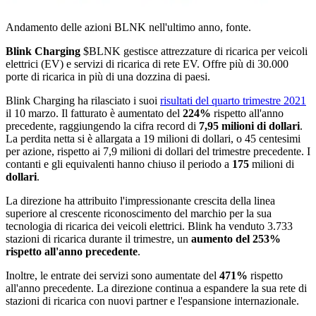
Andamento delle azioni BLNK nell'ultimo anno, fonte.
Blink Charging
$BLNK
gestisce attrezzature di ricarica per veicoli
elettrici (EV) e servizi di ricarica di rete EV. Offre più di 30.000
porte di ricarica in più di una dozzina di paesi.
Blink Charging ha rilasciato i suoi
risultati del quarto trimestre 2021
il 10 marzo. Il fatturato è aumentato del
224%
rispetto all'anno
precedente, raggiungendo la cifra record di
7,95 milioni di dollari
.
La perdita netta si è allargata a 19 milioni di dollari, o 45 centesimi
per azione, rispetto ai 7,9 milioni di dollari del trimestre precedente. I
contanti e gli equivalenti hanno chiuso il periodo a
175
milioni di
dollari
.
La direzione ha attribuito l'impressionante crescita della linea
superiore al crescente riconoscimento del marchio per la sua
tecnologia di ricarica dei veicoli elettrici. Blink ha venduto 3.733
stazioni di ricarica durante il trimestre, un
aumento del 253%
rispetto all'anno precedente
.
Inoltre, le entrate dei servizi sono aumentate del
471%
rispetto
all'anno precedente. La direzione continua a espandere la sua rete di
stazioni di ricarica con nuovi partner e l'espansione internazionale.