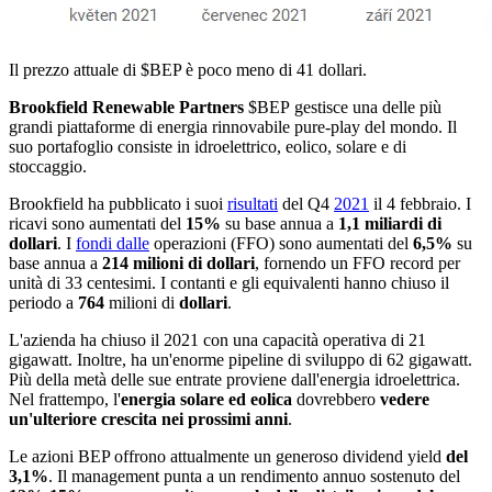
Il prezzo attuale di
$BEP
è poco meno di 41 dollari.
Brookfield Renewable Partners
$BEP
gestisce una delle più
grandi piattaforme di energia rinnovabile pure-play del mondo. Il
suo portafoglio consiste in idroelettrico, eolico, solare e di
stoccaggio.
Brookfield ha pubblicato i suoi
risultati
del Q4
2021
il 4 febbraio. I
ricavi sono aumentati del
15%
su base annua a
1,1 miliardi di
dollari
. I
fondi dalle
operazioni (FFO) sono aumentati del
6,5%
su
base annua a
214 milioni di dollari
, fornendo un FFO record per
unità di 33 centesimi. I contanti e gli equivalenti hanno chiuso il
periodo a
764
milioni di
dollari
.
L'azienda ha chiuso il 2021 con una capacità operativa di 21
gigawatt. Inoltre, ha un'enorme pipeline di sviluppo di 62 gigawatt.
Più della metà delle sue entrate proviene dall'energia idroelettrica.
Nel frattempo, l'
energia solare ed eolica
dovrebbero
vedere
un'ulteriore crescita nei prossimi anni
.
Le azioni BEP offrono attualmente un generoso dividend yield
del
3,1%
. Il management punta a un rendimento annuo sostenuto del