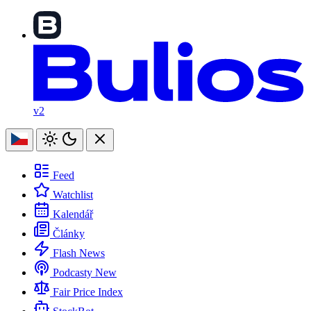
v2
Feed
Watchlist
Kalendář
Články
Flash News
Podcasty
New
Fair Price Index