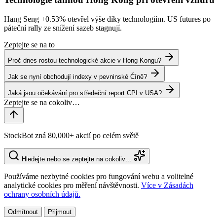
Hang Seng
+0.53%
otevřel výše díky technologiím. US futures po
páteční rally ze snížení sazeb stagnují.
Zeptejte se na to
Proč dnes rostou technologické akcie v Hong Kongu?
Jak se nyní obchodují indexy v pevninské Číně?
Jaká jsou očekávání pro středeční report CPI v USA?
StockBot zná 80,000+ akcií po celém světě
Hledejte nebo se zeptejte na cokoliv…
Používáme nezbytné cookies pro fungování webu a volitelné
analytické cookies pro měření návštěvnosti.
Více v Zásadách
ochrany osobních údajů.
Odmítnout
Přijmout