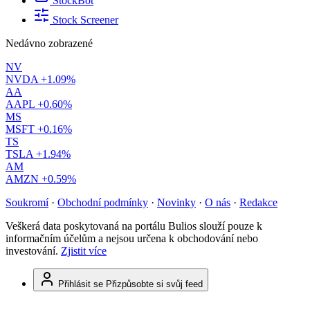
StockBot
Stock Screener
Nedávno zobrazené
NV
NVDA
+1.09%
AA
AAPL
+0.60%
MS
MSFT
+0.16%
TS
TSLA
+1.94%
AM
AMZN
+0.59%
Soukromí
·
Obchodní podmínky
·
Novinky
·
O nás
·
Redakce
Veškerá data poskytovaná na portálu Bulios slouží pouze k
informačním účelům a nejsou určena k obchodování nebo
investování.
Zjistit více
Přihlásit se
Přizpůsobte si svůj feed