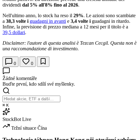
dividendi
dal 5% all'8% fino al 2026
.
Nell'ultimo anno, lo stock ha reso il
29%
. Le azioni sono scambiate
a
38,3 volte i
guadagni in avanti
e
3,4 volte i
guadagni in ritardo.
Infine, la previsione di prezzo mediana a 12 mesi per il titolo è a
39,5 dollari
.
Disclaimer: l'autore di questa analisi è Tezcan Cecgil. Questa non è
una raccomandazione di investimento.
0
0
Žádné komentáře
Buďte první, kdo sdílí své myšlenky.
⌘
K
StockBot
Live
Tržní situace
Čína
Technologie táhnou Hong Kong při otevření vzhůru