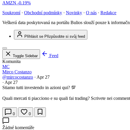
AMZN
-0.19%
Soukromí
·
Obchodní podmínky
·
Novinky
·
O nás
·
Redakce
Veškerá data poskytovaná na portálu Bulios slouží pouze k informač
Přihlásit se
Přizpůsobte si svůj feed
Feed
Toggle Sidebar
Komunita
MC
Mirco Costanzo
@mircocostanzo
·
Apr 27
·
Apr 27
Stiamo tutti investendo in azioni qui? 💯
Quali mercati ti piacciono e su quali fai trading? Scrivete nei commen
0
0
Žádné komentáře