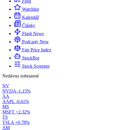
Feed
Watchlist
Kalendář
Články
Flash News
Podcasty
New
Fair Price Index
StockBot
Stock Screener
Nedávno zobrazené
NV
NVDA
-1.15%
AA
AAPL
-0.61%
MS
MSFT
+2.32%
TS
TSLA
+0.78%
AM