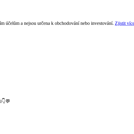
ním účelům a nejsou určena k obchodování nebo investování.
Zjistit víc
ti👇💬