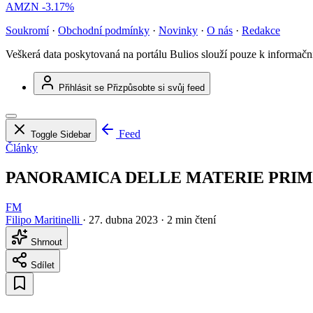
AMZN
-3.17%
Soukromí
·
Obchodní podmínky
·
Novinky
·
O nás
·
Redakce
Veškerá data poskytovaná na portálu Bulios slouží pouze k informač
Přihlásit se
Přizpůsobte si svůj feed
Feed
Toggle Sidebar
Články
PANORAMICA DELLE MATERIE PRIM
FM
Filipo Maritinelli
·
27. dubna 2023
·
2 min čtení
Shrnout
Sdílet