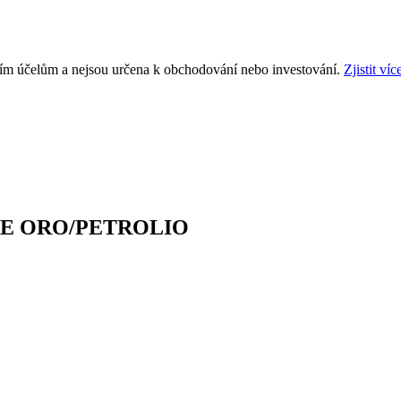
ním účelům a nejsou určena k obchodování nebo investování.
Zjistit víc
E ORO/PETROLIO