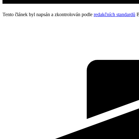
Tento článek byl napsán a zkontrolován podle
redakčních standardů
B