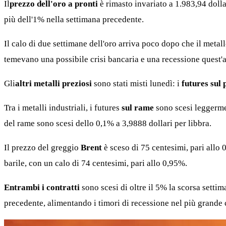
Il
prezzo dell'oro a pronti
è rimasto invariato a 1.983,94 dolla
più dell'1% nella settimana precedente.
Il calo di due settimane dell'oro arriva poco dopo che il metall
temevano una possibile crisi bancaria e una recessione quest'
Gli
altri metalli preziosi
sono stati misti lunedì: i
futures sul 
Tra i metalli industriali, i futures
sul rame
sono scesi leggermen
del rame sono scesi dello 0,1% a 3,9888 dollari per libbra.
Il prezzo del greggio
Brent
è sceso di 75 centesimi, pari allo 
barile, con un calo di 74 centesimi, pari allo 0,95%.
Entrambi i contratti
sono scesi di oltre il 5% la scorsa settim
precedente, alimentando i timori di recessione nel più grande