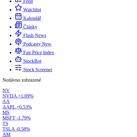
Feed
Watchlist
Kalendář
Články
Flash News
Podcasty
New
Fair Price Index
StockBot
Stock Screener
Nedávno zobrazené
NV
NVDA
+1.09%
AA
AAPL
+0.53%
MS
MSFT
-1.79%
TS
TSLA
-0.58%
AM